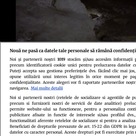
Nouă ne pasă ca datele tale personale să rămână confidenți
Peștera Aitzbitarte/ Credit foto: Captură Youtube
Noi și partenerii noștri
1019
stocăm și/sau accesăm informații pe
precum identificatorii cookie unici pentru prelucrarea datelor c
Puteți accepta sau gestiona preferințele dvs. făcând clic mai jos,
opune utilizării unui interes legitim în orice moment pe pag
confidențialitate. Aceste alegeri vor fi raportate partenerilor noștr
navigarea.
Mai multe detalii
Politica de conf
Noi si partenerii nostri (retelele de socializare si agentiile de p
precum si furnizorii nostri de servicii de date analitice) prel
permite website-ului sa functioneze, pentru a personaliza conti
publicitare afisate in functie de interesele si/sau profilul dvs
functionalitati aferente retelelor de socializare si pentru a analiza
Beneficiati de drepturile prevazute de art. 15-22 din GDPR in leg
datelor cu caracter personal. Aceste drepturi pot fi exercitate prin