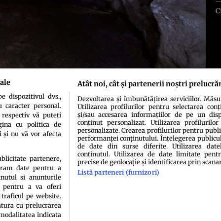
C
ale
Atât noi, cât și partenerii noștri prelucră
 dispozitivul dvs.,
Dezvoltarea și îmbunătățirea serviciilor. Măs
u caracter personal.
Utilizarea profilurilor pentru selectarea conț
și/sau accesarea informațiilor de pe un dispo
 respectiv vă puteți
conținut personalizat. Utilizarea profilurilor
ina cu politica de
personalizate. Crearea profilurilor pentru publ
i și nu vă vor afecta
performanței conținutului. Înțelegerea publiculu
de date din surse diferite. Utilizarea date
conținutul. Utilizarea de date limitate pentr
idenţialitate
Politica de cookies
Termeni şi condiţii
Echipa redacțională
Conta
ublicitate partenere,
precise de geolocație și identificarea prin scana
ucram date pentru a
Listă parteneri (furnizori)
nutul si anunturile
., pentru a va oferi
 traficul pe website.
atura cu prelucrarea
 modalitatea indicata