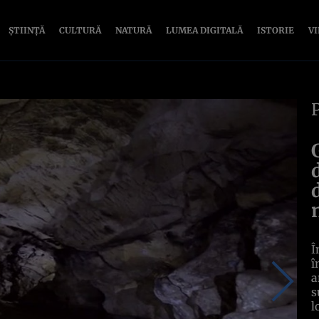
ȘTIINȚĂ
CULTURĂ
NATURĂ
LUMEA DIGITALĂ
ISTORIE
V
Î
î
a
s
l