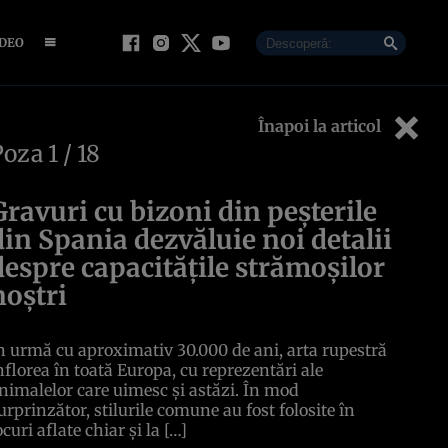
IDEO
Înapoi la articol
Poza
1
/ 18
Gravuri cu bizoni din peșterile
din Spania dezvăluie noi detalii
despre capacitățile strămoșilor
noștri
n urmă cu aproximativ 30.000 de ani, arta rupestră
nflorea în toată Europa, cu reprezentări ale
nimalelor care uimesc și astăzi. În mod
urprinzător, stilurile comune au fost folosite în
ocuri aflate chiar și la […]