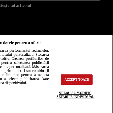
itește tot articolul
m datele pentru a oferi:
urarea performanței reclamelor.
inutului personalizat. Stocarea
zitiv. Crearea profilurilor de
 pentru selectarea publicității
icitate personalizată. Măsurarea
i prin statistici sau combinații
lor limitate pentru a selecta
u a selecta publicitatea. Date
ACCEPT TOATE
ct
Setări Cookies
rea dispozitivului.
VREAU SA MODIFIC
SETARILE INDIVIDUAL