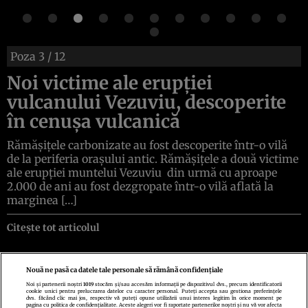
Poza
3
/ 12
Noi victime ale erupției
vulcanului Vezuviu, descoperite
în cenușa vulcanică
Rămășițele carbonizate au fost descoperite într-o vilă
de la periferia orașului antic. Rămășițele a două victime
ale erupției muntelui Vezuviu din urmă cu aproape
2.000 de ani au fost dezgropate într-o vilă aflată la
marginea […]
Citește tot articolul
Nouă ne pasă ca datele tale personale să rămână confidențiale
Noi și partenerii noștri
1019
stocăm și/sau accesăm informații pe dispozitivul dvs., precum identificatorii
cookie unici pentru prelucrarea datelor cu caracter personal. Puteți accepta sau gestiona preferințele
Politica de confidenţialitate
Politica de cookies
Termeni şi condiţii
dvs. făcând clic mai jos, respectiv vă puteți opune utilizării unui interes legitim în orice moment pe
Echipa redacțională
Contact
Setări Cookies
pagina cu politica de confidențialitate. Aceste alegeri vor fi raportate partenerilor noștri și nu vă vor afecta