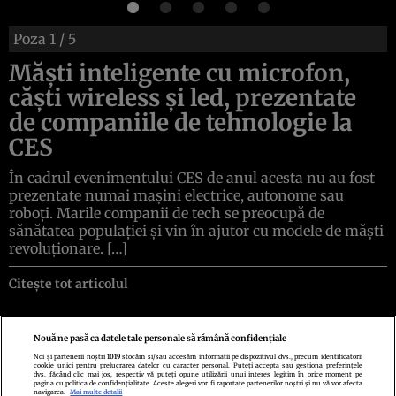
Poza
1
/ 5
Măşti inteligente cu microfon,
căști wireless și led, prezentate
de companiile de tehnologie la
CES
În cadrul evenimentului CES de anul acesta nu au fost
prezentate numai maşini electrice, autonome sau
roboţi. Marile companii de tech se preocupă de
sănătatea populaţiei şi vin în ajutor cu modele de măşti
revoluţionare. […]
Citește tot articolul
Nouă ne pasă ca datele tale personale să rămână confidențiale
Noi și partenerii noștri
1019
stocăm și/sau accesăm informații pe dispozitivul dvs., precum identificatorii
cookie unici pentru prelucrarea datelor cu caracter personal. Puteți accepta sau gestiona preferințele
Politica de confidenţialitate
Politica de cookies
Termeni şi condiţii
dvs. făcând clic mai jos, respectiv vă puteți opune utilizării unui interes legitim în orice moment pe
Echipa redacțională
Contact
Setări Cookies
pagina cu politica de confidențialitate. Aceste alegeri vor fi raportate partenerilor noștri și nu vă vor afecta
navigarea.
Mai multe detalii