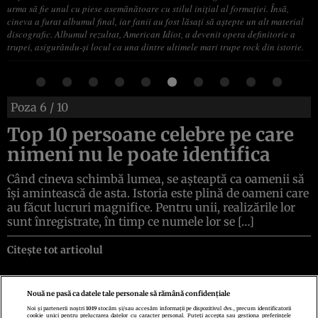
urma să fie unul cu piese asemănătoare cu stilul inițial al formației. Însă,
cineva a furat albumul final, iar fanii au fost lăsați să aștepte un alt material
discografic. Albumul rezultat, American Idiot, a devenit opera definitorie a
trupei, asigurându-și locul ca una dintre ultimele mari trupe rock din istorie.
Poza
6
/ 10
Top 10 persoane celebre pe care
nimeni nu le poate identifica
Când cineva schimbă lumea, se așteaptă ca oamenii să
își amintească de asta. Istoria este plină de oameni care
au făcut lucruri magnifice. Pentru unii, realizările lor
sunt înregistrate, în timp ce numele lor se […]
Citește tot articolul
Nouă ne pasă ca datele tale personale să rămână confidențiale
Noi și partenerii noștri
1019
stocăm și/sau accesăm informații pe dispozitivul dvs., precum identificatorii
cookie unici pentru prelucrarea datelor cu caracter personal. Puteți accepta sau gestiona preferințele