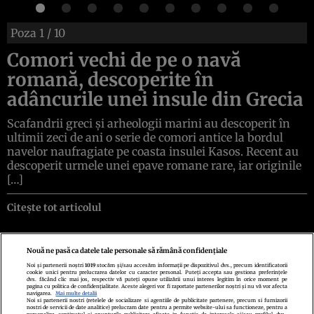
Poza
1
/ 10
Comori vechi de pe o navă
romană, descoperite în
adâncurile unei insule din Grecia
Scafandrii greci și arheologii marini au descoperit în
ultimii zeci de ani o serie de comori antice la bordul
navelor naufragiate pe coasta insulei Kasos. Recent au
descoperit urmele unei epave romane rare, iar originile
[…]
Citește tot articolul
Nouă ne pasă ca datele tale personale să rămână confidențiale
Noi și partenerii noștri
1019
stocăm și/sau accesăm informații pe dispozitivul dvs., precum identificatorii
cookie unici pentru prelucrarea datelor cu caracter personal. Puteți accepta sau gestiona preferințele
Politica de confidenţialitate
Politica de cookies
Termeni şi condiţii
dvs. făcând clic mai jos, respectiv vă puteți opune utilizării unui interes legitim în orice moment pe
Echipa redacțională
Contact
Setări Cookies
pagina cu politica de confidențialitate. Aceste alegeri vor fi raportate partenerilor noștri și nu vă vor afecta
navigarea.
Mai multe detalii
Noi si partenerii nostri (retelele de socializare si agentiile de publicitate partenere, precum si furnizorii
nostri de servicii de date analitice) prelucram date pentru a permite website-ului sa functioneze, pentru a