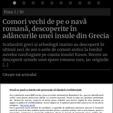
Poza
1
/ 10
Comori vechi de pe o navă
romană, descoperite în
adâncurile unei insule din Grecia
Scafandrii greci și arheologii marini au descoperit în
ultimii zeci de ani o serie de comori antice la bordul
navelor naufragiate pe coasta insulei Kasos. Recent au
descoperit urmele unei epave romane rare, iar originile
[…]
Citește tot articolul
Nouă ne pasă ca datele tale personale să rămână confidențiale
Noi și partenerii noștri
1019
stocăm și/sau accesăm informații pe dispozitivul dvs., precum identificatorii
cookie unici pentru prelucrarea datelor cu caracter personal. Puteți accepta sau gestiona preferințele
Politica de confidenţialitate
Politica de cookies
Termeni şi condiţii
dvs. făcând clic mai jos, respectiv vă puteți opune utilizării unui interes legitim în orice moment pe
Echipa redacțională
Contact
Setări Cookies
pagina cu politica de confidențialitate. Aceste alegeri vor fi raportate partenerilor noștri și nu vă vor afecta
navigarea.
Mai multe detalii
Noi si partenerii nostri (retelele de socializare si agentiile de publicitate partenere, precum si furnizorii
nostri de servicii de date analitice) prelucram date pentru a permite website-ului sa functioneze, pentru a
personaliza continutul si anunturile publicitare afisate in functie de interesele si/sau profilul dvs.,