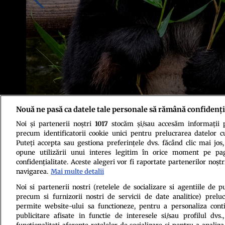
Nouă ne pasă ca datele tale personale să rămână confidenți
Noi și partenerii noștri
1017
stocăm și/sau accesăm informații pe
Sursa foto: Unsplash
precum identificatorii cookie unici pentru prelucrarea datelor c
Puteți accepta sau gestiona preferințele dvs. făcând clic mai jos,
opune utilizării unui interes legitim în orice moment pe pag
confidențialitate. Aceste alegeri vor fi raportate partenerilor noștr
navigarea.
Mai multe detalii
Noi si partenerii nostri (retelele de socializare si agentiile de p
precum si furnizorii nostri de servicii de date analitice) prel
Politica de conf
permite website-ului sa functioneze, pentru a personaliza conti
publicitare afisate in functie de interesele si/sau profilul dvs