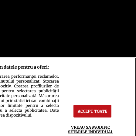
m datele pentru a oferi:
urarea performanței reclamelor.
inutului personalizat. Stocarea
zitiv. Crearea profilurilor de
 pentru selectarea publicității
icitate personalizată. Măsurarea
i prin statistici sau combinații
lor limitate pentru a selecta
u a selecta publicitatea. Date
ACCEPT TOATE
rea dispozitivului.
ct
Setări Cookies
VREAU SA MODIFIC
SETARILE INDIVIDUAL