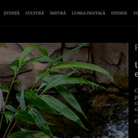
ȘTIINȚĂ
CULTURĂ
NATURĂ
LUMEA DIGITALĂ
ISTORIE
V
C
p
c
c
C