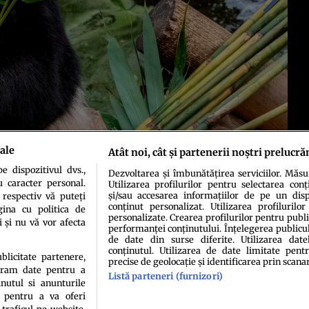
ale
Atât noi, cât și partenerii noștri prelucră
 dispozitivul dvs.,
Dezvoltarea și îmbunătățirea serviciilor. Măs
u caracter personal.
Utilizarea profilurilor pentru selectarea conț
și/sau accesarea informațiilor de pe un dispo
 respectiv vă puteți
conținut personalizat. Utilizarea profilurilor
ina cu politica de
personalizate. Crearea profilurilor pentru publ
i și nu vă vor afecta
performanței conținutului. Înțelegerea publiculu
de date din surse diferite. Utilizarea date
conținutul. Utilizarea de date limitate pentr
ublicitate partenere,
precise de geolocație și identificarea prin scana
ucram date pentru a
Listă parteneri (furnizori)
idenţialitate
Politica de cookies
Termeni şi condiţii
Echipa redacțională
Conta
nutul si anunturile
., pentru a va oferi