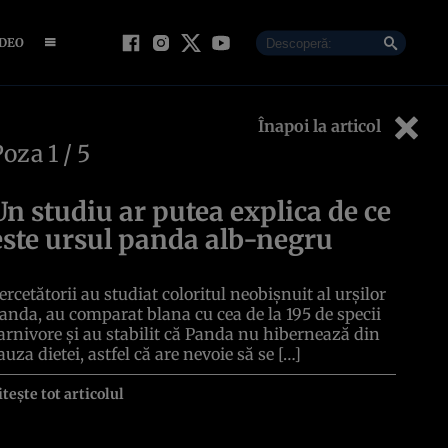
IDEO
Înapoi la articol
Poza
1
/ 5
Un studiu ar putea explica de ce
este ursul panda alb-negru
ercetătorii au studiat coloritul neobişnuit al urşilor
anda, au comparat blana cu cea de la 195 de specii
arnivore și au stabilit că Panda nu hibernează din
auza dietei, astfel că are nevoie să se […]
itește tot articolul