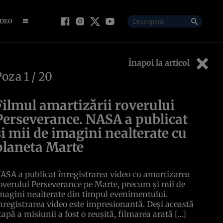
IDEO
Înapoi la articol
Poza
1
/ 20
Filmul amartizării roverului
Perseverance. NASA a publicat
și mii de imagini nealterate cu
planeta Marte
ASA a publicat înregistrarea video cu amartizarea
overului Perseverance pe Marte, precum și mii de
magini nealterate din timpul evenimentului.
nregistrarea video este impresionantă. Deși această
tapă a misiunii a fost o reușită, filmarea arată […]