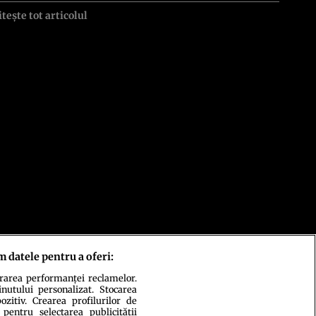
itește tot articolul
m datele pentru a oferi:
urarea performanței reclamelor.
inutului personalizat. Stocarea
zitiv. Crearea profilurilor de
 pentru selectarea publicității