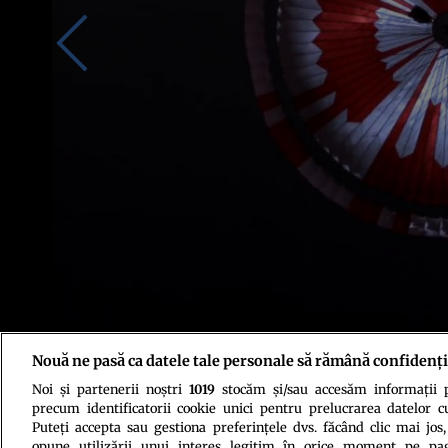
Nouă ne pasă ca datele tale personale să rămână confidenți
Sursa foto: NASA/JPL-Caltech
Noi și partenerii noștri
1019
stocăm și/sau accesăm informații pe
precum identificatorii cookie unici pentru prelucrarea datelor c
Puteți accepta sau gestiona preferințele dvs. făcând clic mai jos,
opune utilizării unui interes legitim în orice moment pe pag