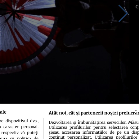
C
ale
Atât noi, cât și partenerii noștri prelucră
 dispozitivul dvs.,
Dezvoltarea și îmbunătățirea serviciilor. Măs
u caracter personal.
Utilizarea profilurilor pentru selectarea conț
și/sau accesarea informațiilor de pe un dispo
 respectiv vă puteți
conținut personalizat. Utilizarea profilurilor
ina cu politica de