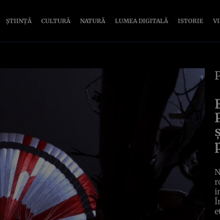
ȘTIINȚĂ
CULTURĂ
NATURĂ
LUMEA DIGITALĂ
ISTORIE
V
N
r
i
Î
e