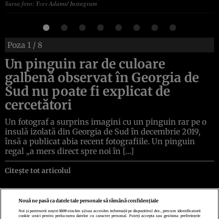
Sursa foto: Yves Adams/ Instagram
Poza
1
/ 8
Un pinguin rar de culoare
galbenă observat în Georgia de
Sud nu poate fi explicat de
cercetători
Un fotograf a surprins imagini cu un pinguin rar pe o
insulă izolată din Georgia de Sud în decembrie 2019,
însă a publicat abia recent fotografiile. Un pinguin
regal „a mers direct spre noi în […]
Citește tot articolul
Nouă ne pasă ca datele tale personale să rămână confidențiale
Noi și partenerii noștri
1019
stocăm și/sau accesăm informații pe dispozitivul dvs., precum identificatorii
cookie unici pentru prelucrarea datelor cu caracter personal. Puteți accepta sau gestiona preferințele
Politica de confidenţialitate
Politica de cookies
Termeni şi condiţii