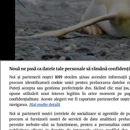
Nouă ne pasă ca datele tale personale să rămână confidenți
Noi și partenerii noștri
1019
stocăm și/sau accesăm informații pe
Sursa foto: Yves Adams/ Instagram
precum identificatorii cookie unici pentru prelucrarea datelor c
Puteți accepta sau gestiona preferințele dvs. făcând clic mai jos,
opune utilizării unui interes legitim în orice moment pe pag
confidențialitate. Aceste alegeri vor fi raportate partenerilor noștr
navigarea.
Mai multe detalii
Noi si partenerii nostri (retelele de socializare si agentiile de p
precum si furnizorii nostri de servicii de date analitice) prel
Politica de conf
permite website-ului sa functioneze, pentru a personaliza conti