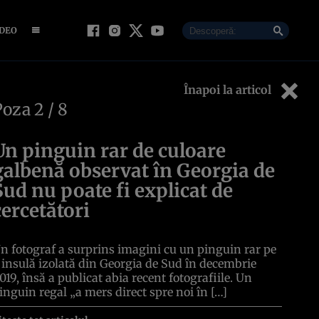
IDEO
Înapoi la articol
Poza
2
/ 8
Un pinguin rar de culoare
galbenă observat în Georgia de
Sud nu poate fi explicat de
cercetători
n fotograf a surprins imagini cu un pinguin rar pe
 insulă izolată din Georgia de Sud în decembrie
019, însă a publicat abia recent fotografiile. Un
inguin regal „a mers direct spre noi în […]