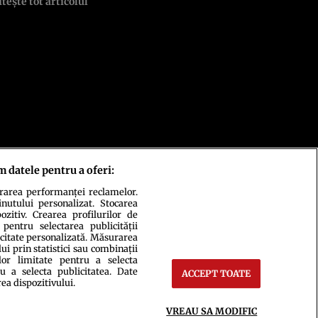
itește tot articolul
m datele pentru a oferi:
urarea performanței reclamelor.
inutului personalizat. Stocarea
zitiv. Crearea profilurilor de
 pentru selectarea publicității
icitate personalizată. Măsurarea
i prin statistici sau combinații
lor limitate pentru a selecta
u a selecta publicitatea. Date
ACCEPT TOATE
rea dispozitivului.
ct
Setări Cookies
VREAU SA MODIFIC