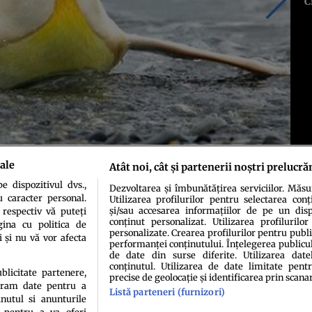
C
ale
Atât noi, cât și partenerii noștri prelucră
 dispozitivul dvs.,
Dezvoltarea și îmbunătățirea serviciilor. Măs
u caracter personal.
Utilizarea profilurilor pentru selectarea conț
și/sau accesarea informațiilor de pe un dispo
 respectiv vă puteți
conținut personalizat. Utilizarea profilurilor
ina cu politica de
personalizate. Crearea profilurilor pentru publ
i și nu vă vor afecta
performanței conținutului. Înțelegerea publiculu
de date din surse diferite. Utilizarea date
conținutul. Utilizarea de date limitate pentr
ublicitate partenere,
precise de geolocație și identificarea prin scana
ucram date pentru a
Listă parteneri (furnizori)
idenţialitate
Politica de cookies
Termeni şi condiţii
Echipa redacțională
Conta
nutul si anunturile