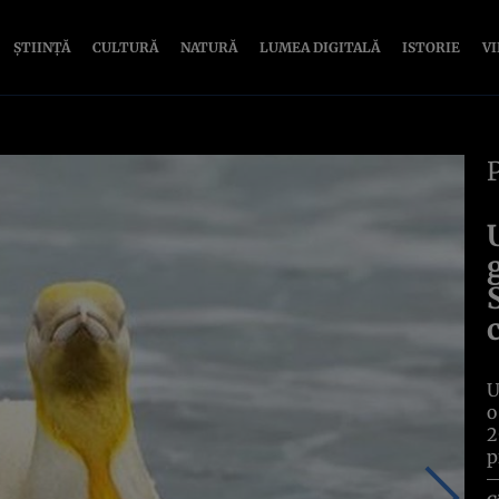
ȘTIINȚĂ
CULTURĂ
NATURĂ
LUMEA DIGITALĂ
ISTORIE
V
U
o
2
p