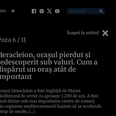
IDEO
Înapoi la articol
Poza
6
/ 11
Heracleion, orașul pierdut și
redescoperit sub valuri. Cum a
dispărut un oraș atât de
important
rașul Heracleion a fost înghițit de Marea
editerană în urmă cu aproape 1.200 de ani. A fost
nul dintre cele mai importante centre de comerț
in regiunea mediteraneeană înainte să se scufunde.
imp de secole, […]