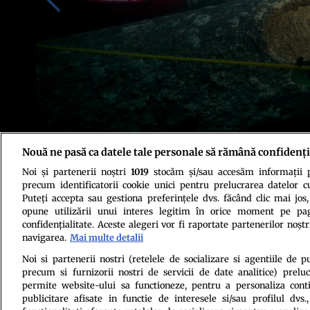
Nouă ne pasă ca datele tale personale să rămână confidenți
Noi și partenerii noștri
1019
stocăm și/sau accesăm informații pe
Sursa foto: Christoph Gerigk / Hilti Foundation
precum identificatorii cookie unici pentru prelucrarea datelor c
Puteți accepta sau gestiona preferințele dvs. făcând clic mai jos,
opune utilizării unui interes legitim în orice moment pe pag
confidențialitate. Aceste alegeri vor fi raportate partenerilor noștr
navigarea.
Mai multe detalii
Noi si partenerii nostri (retelele de socializare si agentiile de p
precum si furnizorii nostri de servicii de date analitice) prel
Politica de conf
permite website-ului sa functioneze, pentru a personaliza conti
publicitare afisate in functie de interesele si/sau profilul dvs