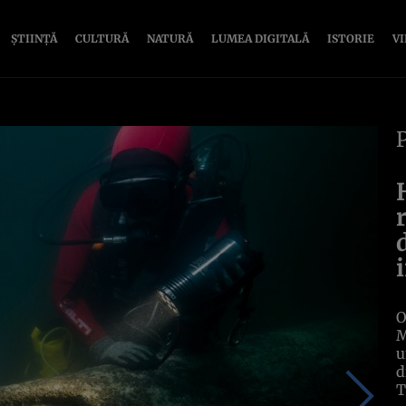
ȘTIINȚĂ
CULTURĂ
NATURĂ
LUMEA DIGITALĂ
ISTORIE
V
O
M
u
d
T