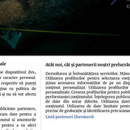
C
ale
Atât noi, cât și partenerii noștri prelucră
 dispozitivul dvs.,
Dezvoltarea și îmbunătățirea serviciilor. Măs
u caracter personal.
Utilizarea profilurilor pentru selectarea conț
și/sau accesarea informațiilor de pe un dispo
 respectiv vă puteți
conținut personalizat. Utilizarea profilurilor
ina cu politica de
personalizate. Crearea profilurilor pentru publ
i și nu vă vor afecta
performanței conținutului. Înțelegerea publiculu
de date din surse diferite. Utilizarea date
conținutul. Utilizarea de date limitate pentr
ublicitate partenere,
precise de geolocație și identificarea prin scana
ucram date pentru a
Listă parteneri (furnizori)
idenţialitate
Politica de cookies
Termeni şi condiţii
Echipa redacțională
Conta
nutul si anunturile
., pentru a va oferi