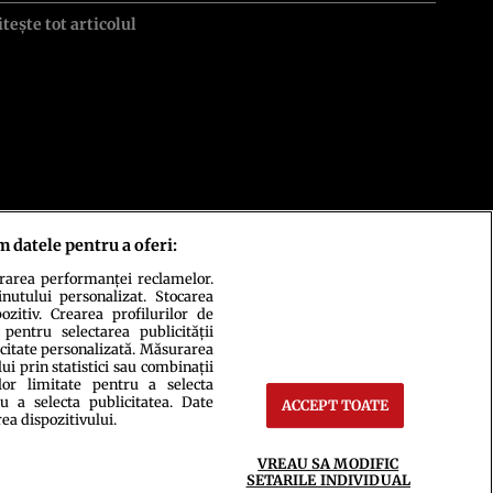
itește tot articolul
m datele pentru a oferi:
urarea performanței reclamelor.
inutului personalizat. Stocarea
zitiv. Crearea profilurilor de
 pentru selectarea publicității
icitate personalizată. Măsurarea
i prin statistici sau combinații
lor limitate pentru a selecta
u a selecta publicitatea. Date
ACCEPT TOATE
rea dispozitivului.
ct
Setări Cookies
VREAU SA MODIFIC
SETARILE INDIVIDUAL