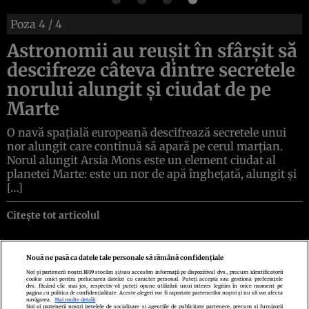
Poza
4
/ 4
Astronomii au reușit în sfârșit să
descifreze câteva dintre secretele
norului alungit și ciudat de pe
Marte
O navă spațială europeană descifrează secretele unui
nor alungit care continuă să apară pe cerul marțian.
Norul alungit Arsia Mons este un element ciudat al
planetei Marte: este un nor de apă înghețată, alungit și
[…]
Citește tot articolul
Nouă ne pasă ca datele tale personale să rămână confidențiale
Noi și partenerii noștri
1019
stocăm și/sau accesăm informații pe dispozitivul dvs., precum identificatorii
cookie unici pentru prelucrarea datelor cu caracter personal. Puteți accepta sau gestiona preferințele
Politica de confidenţialitate
Politica de cookies
Termeni şi condiţii
dvs. făcând clic mai jos, respectiv vă puteți opune utilizării unui interes legitim în orice moment pe
Echipa redacțională
Contact
Setări Cookies
pagina cu politica de confidențialitate. Aceste alegeri vor fi raportate partenerilor noștri și nu vă vor afecta
navigarea.
Mai multe detalii
Noi si partenerii nostri (retelele de socializare si agentiile de publicitate partenere, precum si furnizorii