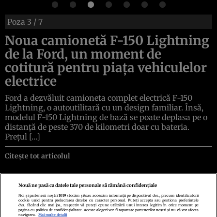
Poza
3
/ 7
Noua camionetă F-150 Lightning
de la Ford, un moment de
cotitură pentru piața vehiculelor
electrice
Ford a dezvăluit camioneta complet electrică F-150
Lightning, o autoutilitară cu un design familiar. Însă,
modelul F-150 Lightning de bază se poate deplasa pe o
distanță de peste 370 de kilometri doar cu bateria.
Prețul […]
Citește tot articolul
Nouă ne pasă ca datele tale personale să rămână confidențiale
Noi și partenerii noștri
1019
stocăm și/sau accesăm informații pe dispozitivul dvs., precum identificatorii
cookie unici pentru prelucrarea datelor cu caracter personal. Puteți accepta sau gestiona preferințele
Politica de confidenţialitate
Politica de cookies
Termeni şi condiţii
dvs. făcând clic mai jos, respectiv vă puteți opune utilizării unui interes legitim în orice moment pe
Echipa redacțională
Contact
Setări Cookies
pagina cu politica de confidențialitate. Aceste alegeri vor fi raportate partenerilor noștri și nu vă vor afecta
navigarea.
Mai multe detalii