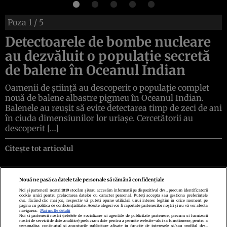
Poza
1
/ 5
Detectoarele de bombe nucleare
au dezvăluit o populație secretă
de balene în Oceanul Indian
Oamenii de știință au descoperit o populație complet
nouă de balene albastre pigmeu în Oceanul Indian.
Balenele au reușit să evite detectarea timp de zeci de ani
în ciuda dimensiunilor lor uriașe. Cercetătorii au
descoperit […]
Citește tot articolul
Nouă ne pasă ca datele tale personale să rămână confidențiale
Noi și partenerii noștri
1019
stocăm și/sau accesăm informații pe dispozitivul dvs., precum identificatorii
cookie unici pentru prelucrarea datelor cu caracter personal. Puteți accepta sau gestiona preferințele
Politica de confidenţialitate
Politica de cookies
Termeni şi condiţii
dvs. făcând clic mai jos, respectiv vă puteți opune utilizării unui interes legitim în orice moment pe
Echipa redacțională
Contact
Setări Cookies
pagina cu politica de confidențialitate. Aceste alegeri vor fi raportate partenerilor noștri și nu vă vor afecta
navigarea.
Mai multe detalii
Noi si partenerii nostri (retelele de socializare si agentiile de publicitate partenere, precum si furnizorii
nostri de servicii de date analitice) prelucram date pentru a permite website-ului sa functioneze, pentru a
personaliza continutul si anunturile publicitare afisate in functie de interesele si/sau profilul dvs.,