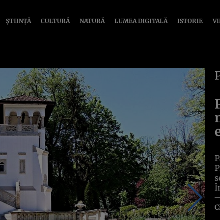
ȘTIINȚĂ
CULTURĂ
NATURĂ
LUMEA DIGITALĂ
ISTORIE
V
P
P
s
Î
C