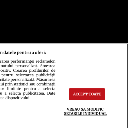
m datele pentru a oferi:
urarea performanței reclamelor.
inutului personalizat. Stocarea
zitiv. Crearea profilurilor de
 pentru selectarea publicității
icitate personalizată. Măsurarea
i prin statistici sau combinații
lor limitate pentru a selecta
u a selecta publicitatea. Date
ACCEPT TOATE
ct
Setări Cookies
rea dispozitivului.
VREAU SA MODIFIC
SETARILE INDIVIDUAL