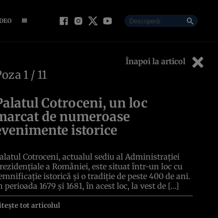
IDEO
Înapoi la articol
Poza
1
/ 11
Palatul Cotroceni, un loc
marcat de numeroase
evenimente istorice
alatul Cotroceni, actualul sediu al Administraţiei
rezidenţiale a României, este situat într-un loc cu
emnificație istorică și o tradiție de peste 400 de ani.
n perioada 1679 și 1681, în acest loc, la vest de […]
itește tot articolul