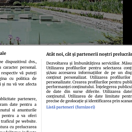
ale
Atât noi, cât și partenerii noștri prelucră
 dispozitivul dvs.,
Dezvoltarea și îmbunătățirea serviciilor. Măs
u caracter personal.
Utilizarea profilurilor pentru selectarea conț
și/sau accesarea informațiilor de pe un dispo
 respectiv vă puteți
conținut personalizat. Utilizarea profilurilor
ina cu politica de
personalizate. Crearea profilurilor pentru publ
i și nu vă vor afecta
performanței conținutului. Înțelegerea publiculu
de date din surse diferite. Utilizarea date
conținutul. Utilizarea de date limitate pentr
idenţialitate
Politica de cookies
Termeni şi condiţii
Echipa redacțională
Conta
ublicitate partenere,
precise de geolocație și identificarea prin scana
ucram date pentru a
Listă parteneri (furnizori)
nutul si anunturile
., pentru a va oferi
 traficul pe website.
atura cu prelucrarea