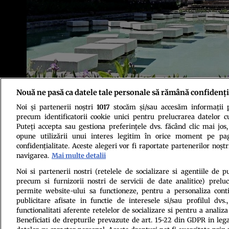
Nouă ne pasă ca datele tale personale să rămână confidenți
Credit foto: Muzeul Naţional Cotroceni
Noi și partenerii noștri
1017
stocăm și/sau accesăm informații pe
precum identificatorii cookie unici pentru prelucrarea datelor c
Puteți accepta sau gestiona preferințele dvs. făcând clic mai jos,
opune utilizării unui interes legitim în orice moment pe pag
confidențialitate. Aceste alegeri vor fi raportate partenerilor noștr
navigarea.
Mai multe detalii
Politica de conf
Noi si partenerii nostri (retelele de socializare si agentiile de p
precum si furnizorii nostri de servicii de date analitice) prel
permite website-ului sa functioneze, pentru a personaliza conti
publicitare afisate in functie de interesele si/sau profilul dvs
functionalitati aferente retelelor de socializare si pentru a analiza
Beneficiati de drepturile prevazute de art. 15-22 din GDPR in leg