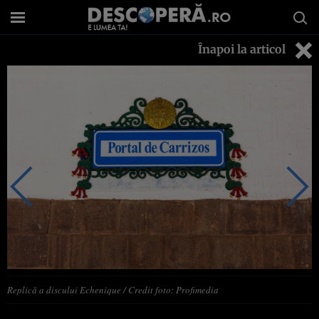
Înapoi la articol
Replică a discului Echenique / Credit foto: Profimedia