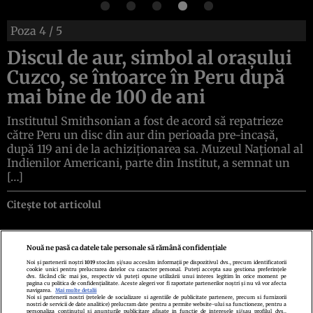
Poza
4
/ 5
Discul de aur, simbol al orașului
Cuzco, se întoarce în Peru după
mai bine de 100 de ani
Institutul Smithsonian a fost de acord să repatrieze
către Peru un disc din aur din perioada pre-incașă,
după 119 ani de la achiziționarea sa. Muzeul Național al
Indienilor Americani, parte din Institut, a semnat un
[…]
Citește tot articolul
Nouă ne pasă ca datele tale personale să rămână confidențiale
Noi și partenerii noștri
1019
stocăm și/sau accesăm informații pe dispozitivul dvs., precum identificatorii
cookie unici pentru prelucrarea datelor cu caracter personal. Puteți accepta sau gestiona preferințele
Politica de confidenţialitate
Politica de cookies
Termeni şi condiţii
dvs. făcând clic mai jos, respectiv vă puteți opune utilizării unui interes legitim în orice moment pe
Echipa redacțională
Contact
Setări Cookies
pagina cu politica de confidențialitate. Aceste alegeri vor fi raportate partenerilor noștri și nu vă vor afecta
navigarea.
Mai multe detalii
Noi si partenerii nostri (retelele de socializare si agentiile de publicitate partenere, precum si furnizorii
nostri de servicii de date analitice) prelucram date pentru a permite website-ului sa functioneze, pentru a
personaliza continutul si anunturile publicitare afisate in functie de interesele si/sau profilul dvs.,