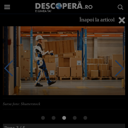
Înapoi la articol
Sursa foto: Shutterstock
Poza
3
/ 5