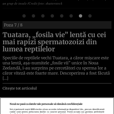
un grup de insule /Credit foto: shutterstock
Poza
7
/ 8
Tuatara, „fosila vie” lentă cu cei
mai rapizi spermatozoizi din
lumea reptilelor
Speciile de reptilele vechi Tuatara, a căror mișcare este
una lentă, așa-numitele „fosile vii” unice în Noua
Zeelandă, i-au surprins pe cercetători cu sperma lor a
căror viteză este foarte mare. Descoperirea a fost făcută
[…]
Citește tot articolul
Nouă ne pasă ca datele tale personale să rămână confidențiale
Noi și partenerii noștri
1019
stocăm și/sau accesăm informații pe dispozitivul dvs., precum identificatorii
cookie unici pentru prelucrarea datelor cu caracter personal. Puteți accepta sau gestiona preferințele
Politica de confidenţialitate
Politica de cookies
Termeni şi condiţii