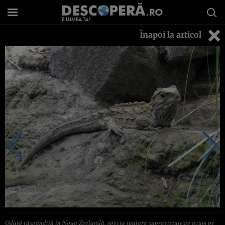
Înapoi la articol
Odată răspândită în Noua Zeelandă, specia tuatara supraviețuiește acum pe