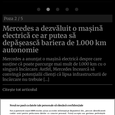
Poza
2
/ 5
Mercedes a dezvăluit o mașină
electrică ce ar putea să
depăşească bariera de 1.000 km
autonomie
Mercedes a anunţat o maşină electrică despre care
susţine că poate parcurge mai mult de 1.000 km cu o
singură încărcare. Astfel, Mercedes încearcă să
convingă potenţialii clienţi că lipsa infrastructurii de
încărcare nu trebuie […]
Citește tot articolul
Nouă ne pasă ca datele tale personale să rămână confidențiale
Noi și partenerii noștri
1019
stocăm și/sau accesăm informații pe dispozitivul dvs., precum identificatorii
cookie unici pentru prelucrarea datelor cu caracter personal. Puteți accepta sau gestiona preferințele
Politica de confidenţialitate
Politica de cookies
Termeni şi condiţii