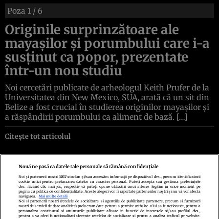
Poza
1
/ 6
Originile surprinzătoare ale
mayașilor și porumbului care i-a
susținut ca popor, prezentate
într-un nou studiu
Noi cercetări publicate de arheologul Keith Prufer de la
Universitatea din New Mexico, SUA, arată că un sit din
Belize a fost crucial în studierea originilor mayașilor și
a răspândirii porumbului ca aliment de bază. […]
Citește tot articolul
Nouă ne pasă ca datele tale personale să rămână confidențiale
Noi și partenerii noștri
1017
stocăm și/sau accesăm informații pe dispozitivul dvs., precum identificatorii
cookie unici pentru prelucrarea datelor cu caracter personal. Puteți accepta sau gestiona preferințele
Politica de confidenţialitate
Politica de cookies
Termeni şi condiţii
dvs. făcând clic mai jos, respectiv vă puteți opune utilizării unui interes legitim în orice moment pe
Echipa redacțională
Contact
Setări Cookies
pagina cu politica de confidențialitate. Aceste alegeri vor fi raportate partenerilor noștri și nu vă vor afecta
navigarea.
Mai multe detalii
Noi si partenerii nostri (retelele de socializare si agentiile de publicitate partenere, precum si furnizorii
nostri de servicii de date analitice) prelucram date pentru a permite website-ului sa functioneze, pentru a
personaliza continutul si anunturile publicitare afisate in functie de interesele si/sau profilul dvs.,
pentru a va oferi functionalitati aferente retelelor de socializare si pentru a analiza traficul pe website.