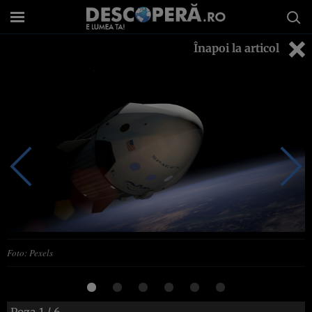
Înapoi la articol
Foto: Pexels
Poza
1
/ 6