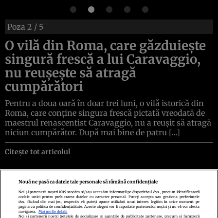
Poza
2
/ 5
O vilă din Roma, care găzduiește
singură frescă a lui Caravaggio,
nu reușește să atragă
cumpărători
Pentru a doua oară în doar trei luni, o vilă istorică din
Roma, care conține singura frescă pictată vreodată de
maestrul renascentist Caravaggio, nu a reușit să atragă
niciun cumpărător. După mai bine de patru […]
Citește tot articolul
Nouă ne pasă ca datele tale personale să rămână confidențiale
Noi și partenerii noștri
1019
stocăm și/sau accesăm informații pe dispozitivul dvs., precum identificatorii
cookie unici pentru prelucrarea datelor cu caracter personal. Puteți accepta sau gestiona preferințele
Politica de confidenţialitate
Politica de cookies
Termeni şi condiţii
dvs. făcând clic mai jos, respectiv vă puteți opune utilizării unui interes legitim în orice moment pe
Echipa redacțională
Contact
Setări Cookies
pagina cu politica de confidențialitate. Aceste alegeri vor fi raportate partenerilor noștri și nu vă vor afecta
navigarea.
Mai multe detalii
Noi si partenerii nostri (retelele de socializare si agentiile de publicitate partenere, precum si furnizorii