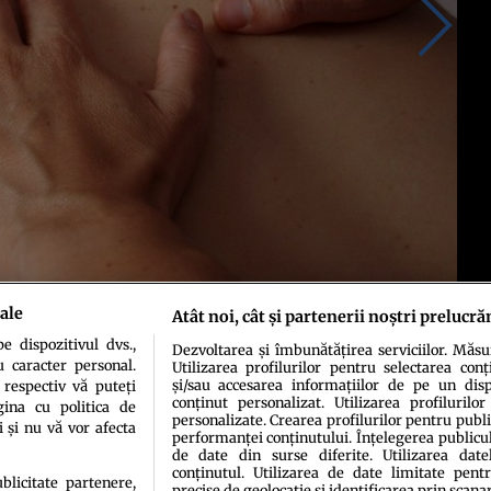
ale
Atât noi, cât și partenerii noștri prelucră
 dispozitivul dvs.,
Dezvoltarea și îmbunătățirea serviciilor. Măs
u caracter personal.
Utilizarea profilurilor pentru selectarea conț
și/sau accesarea informațiilor de pe un dispo
 respectiv vă puteți
conținut personalizat. Utilizarea profilurilor
ina cu politica de
personalizate. Crearea profilurilor pentru publ
i și nu vă vor afecta
performanței conținutului. Înțelegerea publiculu
de date din surse diferite. Utilizarea date
conținutul. Utilizarea de date limitate pentr
ublicitate partenere,
precise de geolocație și identificarea prin scana