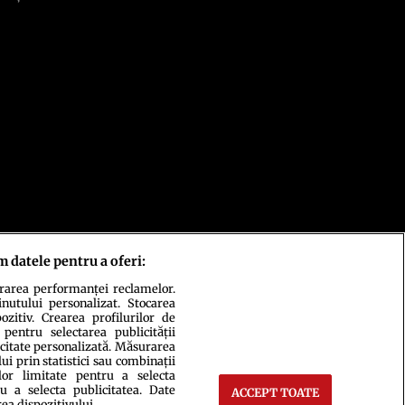
m datele pentru a oferi:
urarea performanței reclamelor.
inutului personalizat. Stocarea
zitiv. Crearea profilurilor de
 pentru selectarea publicității
icitate personalizată. Măsurarea
i prin statistici sau combinații
lor limitate pentru a selecta
u a selecta publicitatea. Date
ACCEPT TOATE
rea dispozitivului.