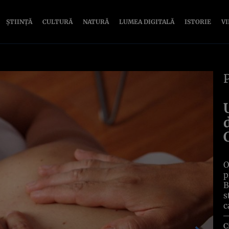
ȘTIINȚĂ
CULTURĂ
NATURĂ
LUMEA DIGITALĂ
ISTORIE
V
O
p
B
s
c
C