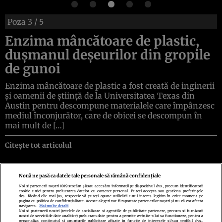
Poza
3
/ 5
Enzima mâncătoare de plastic,
dușmanul deșeurilor din gropile
de gunoi
Enzima mâncătoare de plastic a fost creată de inginerii
și oamenii de știință de la Universitatea Texas din
Austin pentru descompune materialele care împânzesc
mediul înconjurător, care de obicei se descompun în
mai mult de […]
Citește tot articolul
Nouă ne pasă ca datele tale personale să rămână confidențiale
Noi și partenerii noștri
1019
stocăm și/sau accesăm informații pe dispozitivul dvs., precum identificatorii
cookie unici pentru prelucrarea datelor cu caracter personal. Puteți accepta sau gestiona preferințele
Politica de confidenţialitate
Politica de cookies
Termeni şi condiţii
dvs. făcând clic mai jos, respectiv vă puteți opune utilizării unui interes legitim în orice moment pe
Echipa redacțională
Contact
Setări Cookies
pagina cu politica de confidențialitate. Aceste alegeri vor fi raportate partenerilor noștri și nu vă vor afecta
navigarea.
Mai multe detalii
Noi si partenerii nostri (retelele de socializare si agentiile de publicitate partenere, precum si furnizorii
nostri de servicii de date analitice) prelucram date pentru a permite website-ului sa functioneze, pentru a
personaliza continutul si anunturile publicitare afisate in functie de interesele si/sau profilul dvs.,