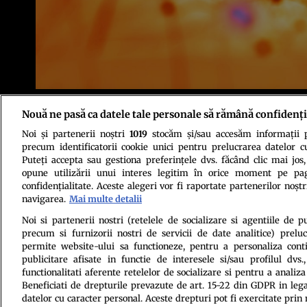
Foto: Shutterstock
Nouă ne pasă ca datele tale personale să rămână confidenți
Noi și partenerii noștri
1019
stocăm și/sau accesăm informații pe
precum identificatorii cookie unici pentru prelucrarea datelor c
Puteți accepta sau gestiona preferințele dvs. făcând clic mai jos,
opune utilizării unui interes legitim în orice moment pe pag
confidențialitate. Aceste alegeri vor fi raportate partenerilor noștr
navigarea.
Mai multe detalii
Politica de conf
Noi si partenerii nostri (retelele de socializare si agentiile de p
precum si furnizorii nostri de servicii de date analitice) prel
permite website-ului sa functioneze, pentru a personaliza conti
publicitare afisate in functie de interesele si/sau profilul dvs
functionalitati aferente retelelor de socializare si pentru a analiza
Beneficiati de drepturile prevazute de art. 15-22 din GDPR in leg
datelor cu caracter personal. Aceste drepturi pot fi exercitate prin