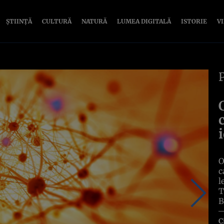
ȘTIINȚĂ
CULTURĂ
NATURĂ
LUMEA DIGITALĂ
ISTORIE
V
O
c
l
T
B
C