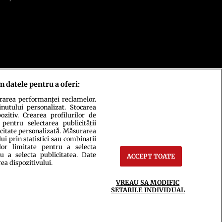
m datele pentru a oferi:
urarea performanței reclamelor.
inutului personalizat. Stocarea
zitiv. Crearea profilurilor de
 pentru selectarea publicității
icitate personalizată. Măsurarea
i prin statistici sau combinații
lor limitate pentru a selecta
ct
Setări Cookies
u a selecta publicitatea. Date
ACCEPT TOATE
rea dispozitivului.
VREAU SA MODIFIC
SETARILE INDIVIDUAL