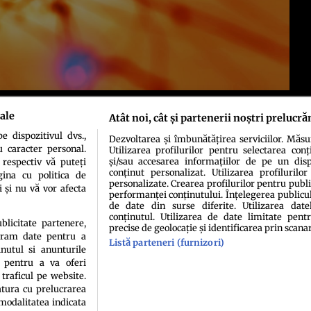
ale
Atât noi, cât și partenerii noștri prelucră
 dispozitivul dvs.,
Dezvoltarea și îmbunătățirea serviciilor. Măs
u caracter personal.
Utilizarea profilurilor pentru selectarea conț
și/sau accesarea informațiilor de pe un dispo
 respectiv vă puteți
conținut personalizat. Utilizarea profilurilor
ina cu politica de
personalizate. Crearea profilurilor pentru publ
i și nu vă vor afecta
performanței conținutului. Înțelegerea publiculu
de date din surse diferite. Utilizarea date
idenţialitate
Politica de cookies
Termeni şi condiţii
Echipa redacțională
Conta
conținutul. Utilizarea de date limitate pentr
ublicitate partenere,
precise de geolocație și identificarea prin scana
ucram date pentru a
Listă parteneri (furnizori)
nutul si anunturile
., pentru a va oferi
 traficul pe website.
atura cu prelucrarea
 modalitatea indicata