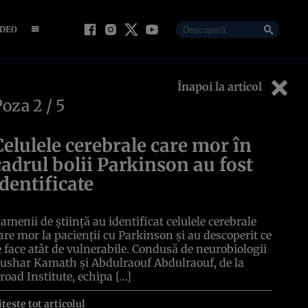
IDEO
Înapoi la articol
Poza
2
/ 5
Celulele cerebrale care mor în
cadrul bolii Parkinson au fost
identificate
amenii de știință au identificat celulele cerebrale
are mor la pacienții cu Parkinson și au descoperit ce
e face atât de vulnerabile. Condusă de neurobiologii
ushar Kamath și Abdulraouf Abdulraouf, de la
road Institute, echipa […]
itește tot articolul