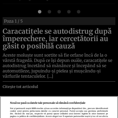
Poza
1
/ 5
Caracatițele se autodistrug după
împerechere, iar cercetătorii au
găsit o posibilă cauză
Aceste moluște sunt sortite să fie orfane încă de la o
vârstă fragedă. După ce își depun ouăle, caracatițele se
autodistrug încetând să mănânce și începând să se
automutileze, jupuindu-și pielea și mușcându-și
vârfurile tentaculelor. […]
Citește tot articolul
Nouă ne pasă ca datele tale personale să rămână confidențiale
Noi și partenerii noștri
1019
stocăm și/sau accesăm informații pe dispozitivul dvs., precum identificatorii
cookie unici pentru prelucrarea datelor cu caracter personal. Puteți accepta sau gestiona preferințele
Politica de confidenţialitate
Politica de cookies
Termeni şi condiţii
dvs. făcând clic mai jos, respectiv vă puteți opune utilizării unui interes legitim în orice moment pe
Echipa redacțională
Contact
Setări Cookies
pagina cu politica de confidențialitate. Aceste alegeri vor fi raportate partenerilor noștri și nu vă vor afecta