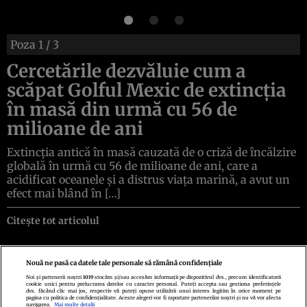
Poza
1
/ 3
Cercetările dezvăluie cum a
scăpat Golful Mexic de extincția
în masă din urmă cu 56 de
milioane de ani
Extincția antică în masă cauzată de o criză de încălzire
globală în urmă cu 56 de milioane de ani, care a
acidificat oceanele și a distrus viața marină, a avut un
efect mai blând în […]
Citește tot articolul
Nouă ne pasă ca datele tale personale să rămână confidențiale
Noi și partenerii noștri
1019
stocăm și/sau accesăm informații pe dispozitivul dvs., precum identificatorii
cookie unici pentru prelucrarea datelor cu caracter personal. Puteți accepta sau gestiona preferințele
Politica de confidenţialitate
Politica de cookies
Termeni şi condiţii
dvs. făcând clic mai jos, respectiv vă puteți opune utilizării unui interes legitim în orice moment pe
Echipa redacțională
Contact
Setări Cookies
pagina cu politica de confidențialitate. Aceste alegeri vor fi raportate partenerilor noștri și nu vă vor afecta
navigarea.
Mai multe detalii