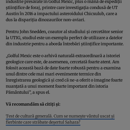
industrie presărate în Golful Mexic, plus o mână de expediții
științifice de foraj, printre care investigația condusă de UT
Austin în 2016 a impactului asteroidului Chicxulub, care a
dus la dispariția dinozaurilor non-aviari.
Pentru John Snedden, coautor al studiului și cercetător senior
la UTIG, studiul este un exemplu perfect de utilizare a datelor
din industrie pentru a aborda întrebări științifice importante.
„Golful Mexic este o arhivă naturală extraordinară a istoriei
geologice care este, de asemenea, cercetată foarte atent. Am
folosit această bază de date foarte robustă pentru a examina
unul dintre cele mai mari evenimente termice din
înregistrarea geologică și cred că ne-a oferit o imagine foarte
nuanțată a unui moment foarte important din istoria
Pământului”, a spus el.
Vă recomandăm să citiți și:
Test de cultură generală. Cum se numește vântul uscat și
fierbinte care străbate deșertul Sahara?