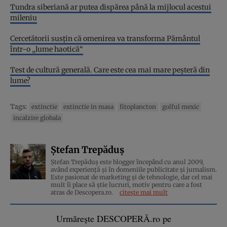
Tundra siberiană ar putea dispărea până la mijlocul acestui
mileniu
Cercetătorii susțin că omenirea va transforma Pământul
într-o „lume haotică“
Test de cultură generală. Care este cea mai mare peșteră din
lume?
Tags:
extinctie
extinctie in masa
fitoplancton
golful mexic
incalzire globala
Ștefan Trepăduș
Ștefan Trepăduș este blogger începând cu anul 2009,
având experiență și în domeniile publicitate și jurnalism.
Este pasionat de marketing și de tehnologie, dar cel mai
mult îi place să știe lucruri, motiv pentru care a fost
atras de Descopera.ro.
citește mai mult
Urmărește DESCOPERĂ.ro pe