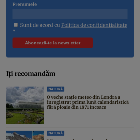
Prenumele
Sunt de acord cu
Politica de confidentialitate
*
Iți recomandăm
NATURĂ
O veche stație meteo din Londra a
înregistrat prima lună calendaristică
fără ploaie din 1871 încoace
NATURĂ