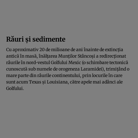
Răuri și sedimente
Cu aproximativ 20 de milioane de ani înainte de extincția
antică în masă, înălțarea Munților Stâncoși a redirecționat
râurile în nord-vestul Golfului Mexic (o schimbare tectonică
cunoscută sub numele de orogeneza Laramidei), trimițând o
mare parte din râurile continentului, prin locurile în care
sunt acum Texas și Louisiana, către apele mai adânci ale
Golfului.