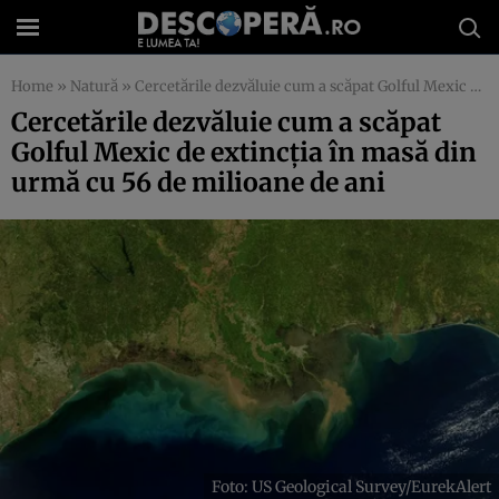
Home
»
Natură
»
Cercetările dezvăluie cum a scăpat Golful Mexic de extincția în masă din urmă cu 56 de milioane de ani
Cercetările dezvăluie cum a scăpat
Golful Mexic de extincția în masă din
urmă cu 56 de milioane de ani
Foto: US Geological Survey/EurekAlert