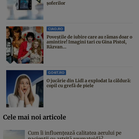
șoferilor
CIAO.RO
Poveştile de iubire care au rămas doar o
amintire! Imagini tari cu Gina Pistol,
Răzvan...
GO4IT.RO
O jucărie din Lidl a explodat la căldură:
copil cu grefă de piele
Cele mai noi articole
Cum îi influențează calitatea aerului pe
pacienții cu artrită reumatoidă?