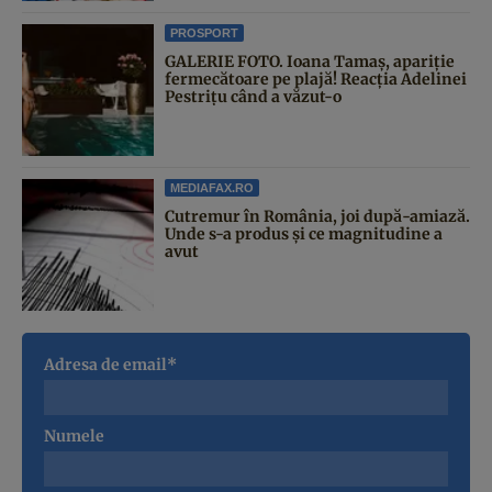
PROSPORT
GALERIE FOTO. Ioana Tamaş, apariție
fermecătoare pe plajă! Reacția Adelinei
Pestrițu când a văzut-o
MEDIAFAX.RO
Cutremur în România, joi după-amiază.
Unde s-a produs și ce magnitudine a
avut
Adresa de email*
Numele