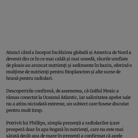
Atunci când a început încălzirea globală și America de Nord a
devenit din ce în ce mai caldă și mai umedă, râurile umflate
de ploaie au aruncat nutrienți și sedimente în bazin, oferind o
mulțime de nutrienți pentru fitoplancton și alte surse de
hrană pentru radiolari.
Descoperirile confirmă, de asemenea, că Golful Mexic a
rămas conectat la Oceanul Atlantic, iar salinitatea apelor sale
nu a atins niciodată extreme, un subiect care fusese discutat
pentru mult timp.
Potrivit lui Phillips, simpla prezență a radiolarilor (care
prosperă doar în apa bogată în nutrienți, care nu este mai
sărată decât apa de mare în prezent) a confirmat că apele