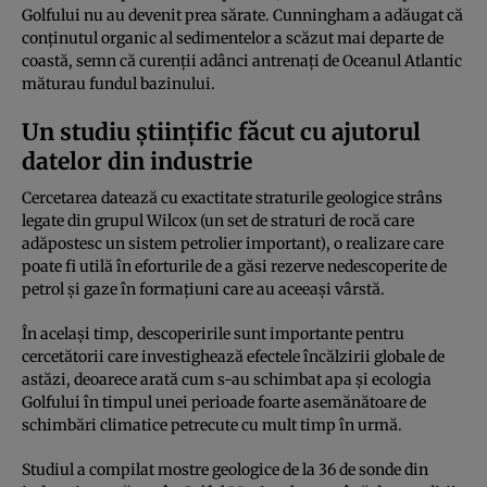
Golfului nu au devenit prea sărate. Cunningham a adăugat că
conținutul organic al sedimentelor a scăzut mai departe de
coastă, semn că curenții adânci antrenați de Oceanul Atlantic
măturau fundul bazinului.
Un studiu științific făcut cu ajutorul
datelor din industrie
Cercetarea datează cu exactitate straturile geologice strâns
legate din grupul Wilcox (un set de straturi de rocă care
adăpostesc un sistem petrolier important), o realizare care
poate fi utilă în eforturile de a găsi rezerve nedescoperite de
petrol și gaze în formațiuni care au aceeași vârstă.
În același timp, descoperirile sunt importante pentru
cercetătorii care investighează efectele încălzirii globale de
astăzi, deoarece arată cum s-au schimbat apa și ecologia
Golfului în timpul unei perioade foarte asemănătoare de
schimbări climatice petrecute cu mult timp în urmă.
Studiul a compilat mostre geologice de la 36 de sonde din