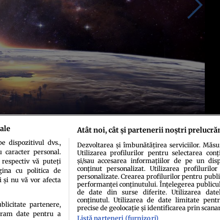
ale
Atât noi, cât și partenerii noștri prelucră
 dispozitivul dvs.,
Dezvoltarea și îmbunătățirea serviciilor. Măs
u caracter personal.
Utilizarea profilurilor pentru selectarea conț
și/sau accesarea informațiilor de pe un dispo
 respectiv vă puteți
conținut personalizat. Utilizarea profilurilor
ina cu politica de
personalizate. Crearea profilurilor pentru publ
i și nu vă vor afecta
performanței conținutului. Înțelegerea publiculu
de date din surse diferite. Utilizarea date
conținutul. Utilizarea de date limitate pentr
ublicitate partenere,
precise de geolocație și identificarea prin scana
ucram date pentru a
idenţialitate
Politica de cookies
Termeni şi condiţii
Echipa redacțională
Conta
Listă parteneri (furnizori)