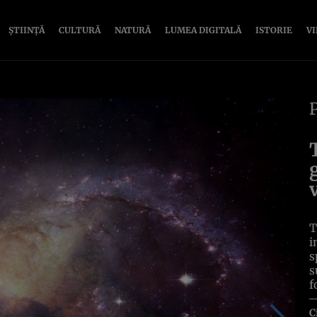
ȘTIINȚĂ
CULTURĂ
NATURĂ
LUMEA DIGITALĂ
ISTORIE
V
T
i
s
s
f
C