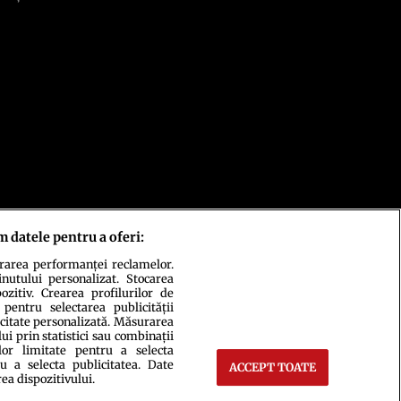
m datele pentru a oferi:
urarea performanței reclamelor.
inutului personalizat. Stocarea
zitiv. Crearea profilurilor de
 pentru selectarea publicității
icitate personalizată. Măsurarea
i prin statistici sau combinații
lor limitate pentru a selecta
u a selecta publicitatea. Date
ACCEPT TOATE
rea dispozitivului.
ct
Setări Cookies