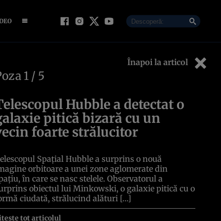
IDEO
Înapoi la articol
Poza
1
/ 5
Telescopul Hubble a detectat o
galaxie pitică bizară cu un
vecin foarte strălucitor
elescopul Spațial Hubble a surprins o nouă
magine orbitoare a unei zone aglomerate din
pațiu, în care se nasc stelele. Observatorul a
urprins obiectul lui Minkowski, o galaxie pitică cu o
ormă ciudată, strălucind alături […]
itește tot articolul