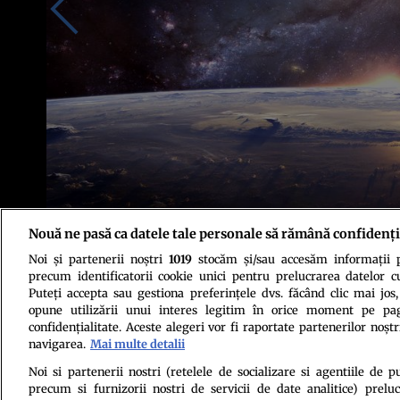
Nouă ne pasă ca datele tale personale să rămână confidenți
Noi și partenerii noștri
1019
stocăm și/sau accesăm informații pe
Foto: Pixabay
precum identificatorii cookie unici pentru prelucrarea datelor c
Puteți accepta sau gestiona preferințele dvs. făcând clic mai jos,
opune utilizării unui interes legitim în orice moment pe pag
confidențialitate. Aceste alegeri vor fi raportate partenerilor noștr
navigarea.
Mai multe detalii
Noi si partenerii nostri (retelele de socializare si agentiile de p
precum si furnizorii nostri de servicii de date analitice) prel
Politica de conf