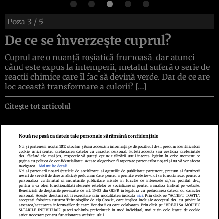
Poza
3
/ 5
De ce se înverzește cuprul?
Cuprul are o nuanță roșiatică frumoasă, dar atunci
când este expus la intemperii, metalul suferă o serie de
reacții chimice care îl fac să devină verde. Dar de ce are
loc această transformare a culorii? […]
Citește tot articolul
Nouă ne pasă ca datele tale personale să rămână confidențiale
Noi și partenerii noștri
1017
stocăm și/sau accesăm informații pe dispozitivul dvs., precum identificatorii
cookie unici pentru prelucrarea datelor cu caracter personal. Puteți accepta sau gestiona preferințele
Politica de confidenţialitate
Politica de cookies
Termeni şi condiţii
dvs. făcând clic mai jos, respectiv vă puteți opune utilizării unui interes legitim în orice moment pe
Echipa redacțională
Contact
Setări Cookies
pagina cu politica de confidențialitate. Aceste alegeri vor fi raportate partenerilor noștri și nu vă vor afecta
navigarea.
Mai multe detalii
Noi si partenerii nostri (retelele de socializare si agentiile de publicitate partenere, precum si furnizorii
nostri de servicii de date analitice) prelucram date pentru a permite website-ului sa functioneze, pentru a
personaliza continutul si anunturile publicitare afisate in functie de interesele si/sau profilul dvs.,
pentru a va oferi functionalitati aferente retelelor de socializare si pentru a analiza traficul pe website.
Beneficiati de drepturile prevazute de art. 15-22 din GDPR in legatura cu prelucrarea datelor cu caracter
personal. Aceste drepturi pot fi exercitate prin modalitatea indicata
aici
. Prin click pe “ACCEPT TOATE”,
acceptati folosirea tuturor Tehnologiilor de tip Cookie, care implica inclusiv acceptul dvs. cu privire la
stocarea/accesarea informatiilor de catre Vendor-ii cu care colaboram. Prin click pe “VREAU SA MODIFIC
SETARILE INDIVIDUAL” puteti schimba preferintele in mod individual, mai putin cele legate de cookie
strict necesare pentru functionarea website-ului.