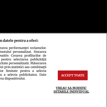
m datele pentru a oferi:
urarea performanței reclamelor.
inutului personalizat. Stocarea
zitiv. Crearea profilurilor de
 pentru selectarea publicității
icitate personalizată. Măsurarea
i prin statistici sau combinații
lor limitate pentru a selecta
ct
Setări Cookies
u a selecta publicitatea. Date
ACCEPT TOATE
rea dispozitivului.
VREAU SA MODIFIC
SETARILE INDIVIDUAL