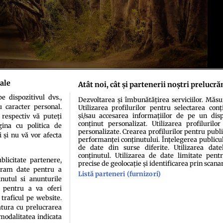
ale
Atât noi, cât și partenerii noștri prelucră
 dispozitivul dvs.,
Dezvoltarea și îmbunătățirea serviciilor. Măs
u caracter personal.
Utilizarea profilurilor pentru selectarea conț
și/sau accesarea informațiilor de pe un dispo
 respectiv vă puteți
conținut personalizat. Utilizarea profilurilor
ina cu politica de
personalizate. Crearea profilurilor pentru publ
i și nu vă vor afecta
performanței conținutului. Înțelegerea publiculu
de date din surse diferite. Utilizarea date
idenţialitate
Politica de cookies
Termeni şi condiţii
Echipa redacțională
Conta
conținutul. Utilizarea de date limitate pentr
ublicitate partenere,
precise de geolocație și identificarea prin scana
ucram date pentru a
Listă parteneri (furnizori)
nutul si anunturile
., pentru a va oferi
 traficul pe website.
atura cu prelucrarea
 modalitatea indicata