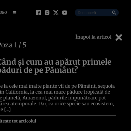
IDEO
Înapoi la articol
Poza
1
/ 5
Când și cum au apărut primele
păduri de pe Pământ?
e la cele mai înalte plante vii de pe Pământ, sequoia
in California, la cea mai mare pădure tropicală de
e planetă, Amazonul, pădurile impunătoare pot
ărea atemporale. Dar, ca orice specie sau ecosistem,
le […]
itește tot articolul