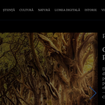
ȘTIINȚĂ
CULTURĂ
NATURĂ
LUMEA DIGITALĂ
ISTORIE
V
D
d
p
p
e
C