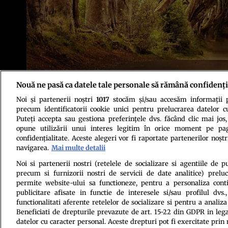
Nouă ne pasă ca datele tale personale să rămână confidenți
Noi și partenerii noștri
1017
stocăm și/sau accesăm informații pe
precum identificatorii cookie unici pentru prelucrarea datelor c
Puteți accepta sau gestiona preferințele dvs. făcând clic mai jos,
opune utilizării unui interes legitim în orice moment pe pag
confidențialitate. Aceste alegeri vor fi raportate partenerilor noștr
navigarea.
Mai multe detalii
Politica de conf
Noi si partenerii nostri (retelele de socializare si agentiile de p
precum si furnizorii nostri de servicii de date analitice) prel
permite website-ului sa functioneze, pentru a personaliza conti
publicitare afisate in functie de interesele si/sau profilul dvs
functionalitati aferente retelelor de socializare si pentru a analiza
Beneficiati de drepturile prevazute de art. 15-22 din GDPR in leg
datelor cu caracter personal. Aceste drepturi pot fi exercitate prin