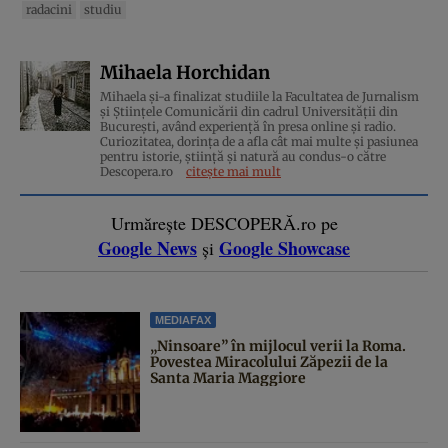
radacini
studiu
Mihaela Horchidan
Mihaela și-a finalizat studiile la Facultatea de Jurnalism
și Științele Comunicării din cadrul Universității din
București, având experiență în presa online și radio.
Curiozitatea, dorința de a afla cât mai multe și pasiunea
pentru istorie, ştiinţă şi natură au condus-o către
Descopera.ro
citește mai mult
Urmărește DESCOPERĂ.ro pe
Google News
Google Showcase
și
MEDIAFAX
„Ninsoare” în mijlocul verii la Roma.
Povestea Miracolului Zăpezii de la
Santa Maria Maggiore