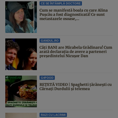
CE SE ÎNTÂMPLĂ DOCTORE
Cum se manifestă boala cu care Alina
Pușcău a fost diagnosticată! Ce sunt
metastazele osoase,...
GANDUL.RO
Câți BANI are Mirabela Grădinaru! Cum
arată declarația de avere a parteneri
președintelui Nicușor Dan
G4FOOD
REȚETĂ VIDEO | Spaghetti țărănești cu
Cârnați Durdulii și telemea
RAZI CU LACRIMI