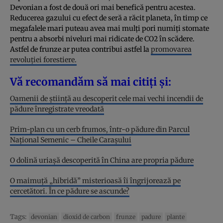
Devonian a fost de două ori mai benefică pentru acestea.
Reducerea gazului cu efect de seră a răcit planeta, în timp ce
megafalele mari puteau avea mai mulți pori numiți stomate
pentru a absorbi niveluri mai ridicate de CO2 în scădere.
Astfel de frunze ar putea contribui astfel la
promovarea
revoluției forestiere.
Vă recomandăm să mai citiți și:
Oamenii de știință au descoperit cele mai vechi incendii de
pădure înregistrate vreodată
Prim-plan cu un cerb frumos, într-o pădure din Parcul
Național Semenic – Cheile Carașului
O dolină uriașă descoperită în China are propria pădure
O maimuță „hibridă” misterioasă îi îngrijorează pe
cercetători. În ce pădure se ascunde?
Tags:
devonian
dioxid de carbon
frunze
padure
plante