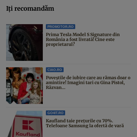
Iți recomandăm
PROMOTOR.RO
Prima Tesla Model S Signature din
România a fost livrată! Cine este
proprietarul?
CIAO.RO
Poveştile de iubire care au rămas doar o
amintire! Imagini tari cu Gina Pistol,
Răzvan...
GO4IT.RO
Kaufland taie prețurile cu 70%.
Telefoane Samsung la ofertă de vară