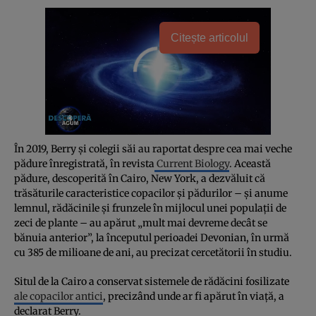
Citește articolul
În 2019, Berry și colegii săi au raportat despre cea mai veche
pădure înregistrată, în revista
Current Biology
. Această
pădure, descoperită în Cairo, New York, a dezvăluit că
trăsăturile caracteristice copacilor și pădurilor – și anume
lemnul, rădăcinile și frunzele în mijlocul unei populații de
zeci de plante – au apărut „mult mai devreme decât se
bănuia anterior”, la începutul perioadei Devonian, în urmă
cu 385 de milioane de ani, au precizat cercetătorii în studiu.
Situl de la Cairo a conservat sistemele de rădăcini fosilizate
ale copacilor antici
, precizând unde ar fi apărut în viață, a
declarat Berry.