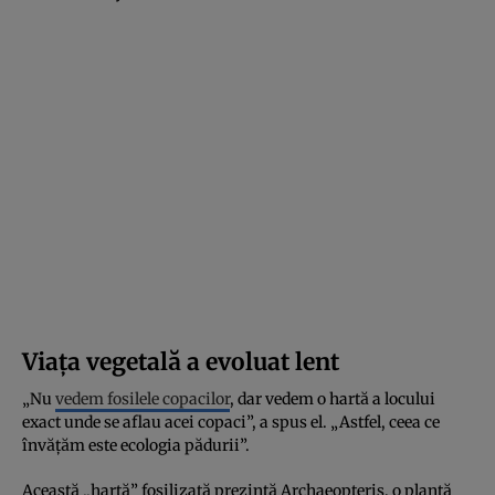
Viața vegetală a evoluat lent
„Nu
vedem fosilele copacilor
, dar vedem o hartă a locului
exact unde se aflau acei copaci”, a spus el. „Astfel, ceea ce
învățăm este ecologia pădurii”.
Această „hartă” fosilizată prezintă Archaeopteris, o plantă