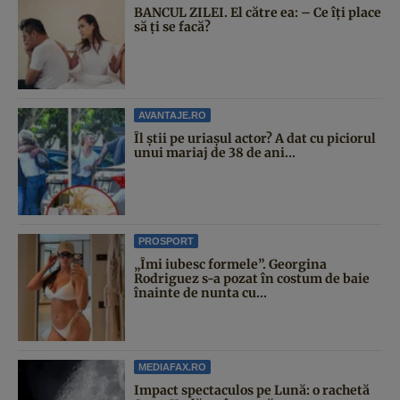
BANCUL ZILEI. El către ea: – Ce îți place
să ți se facă?
AVANTAJE.RO
Îl știi pe uriașul actor? A dat cu piciorul
unui mariaj de 38 de ani...
PROSPORT
„Îmi iubesc formele”. Georgina
Rodriguez s-a pozat în costum de baie
înainte de nunta cu...
MEDIAFAX.RO
Impact spectaculos pe Lună: o rachetă