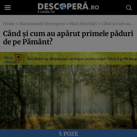
Home
»
Maratoanele Descopera
»
Mari întrebări
»
Când și cum au apărut primele păduri de pe Pământ?
Când și cum au apărut primele păduri
de pe Pământ?
5 POZE