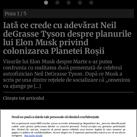
Poza
1
/ 5
Iată ce crede cu adevărat Neil
deGrasse Tyson despre planurile
lui Elon Musk privind
colonizarea Planetei Roșii
Visurile lui Elon Musk despre Marte s-ar putea
confrunta cu realitatea dură prezentată de celebrul
astrofizician Neil DeGrasse Tyson. După ce Musk a
scris pe una dintre rețelele de socializare că „omenirea
va ajunge pe […]
Citește tot articolul
Nouă ne pasă ca datele tale personale să rămână confidențiale
Noi și partenerii noștri
1017
stocăm și/sau accesăm informații pe dispozitivul dvs., precum identificatorii
cookie unici pentru prelucrarea datelor cu caracter personal. Puteți accepta sau gestiona preferințele
Politica de confidenţialitate
Politica de cookies
Termeni şi condiţii
dvs. făcând clic mai jos, respectiv vă puteți opune utilizării unui interes legitim în orice moment pe
Echipa redacțională
Contact
Setări Cookies
pagina cu politica de confidențialitate. Aceste alegeri vor fi raportate partenerilor noștri și nu vă vor afecta
navigarea.
Mai multe detalii