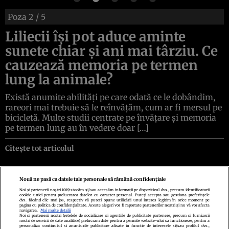
Poza
2
/ 5
Liliecii își pot aduce aminte
sunete chiar și ani mai târziu. Ce
cauzează memoria pe termen
lung la animale?
Există anumite abilități pe care odată ce le dobândim,
rareori mai trebuie să le reînvățăm, cum ar fi mersul pe
bicicletă. Multe studii centrate pe învățare și memoria
pe termen lung au în vedere doar […]
Citește tot articolul
Nouă ne pasă ca datele tale personale să rămână confidențiale
Noi și partenerii noștri
1019
stocăm și/sau accesăm informații pe dispozitivul dvs., precum identificatorii
cookie unici pentru prelucrarea datelor cu caracter personal. Puteți accepta sau gestiona preferințele
Politica de confidenţialitate
Politica de cookies
Termeni şi condiţii
dvs. făcând clic mai jos, respectiv vă puteți opune utilizării unui interes legitim în orice moment pe
Echipa redacțională
Contact
Setări Cookies
pagina cu politica de confidențialitate. Aceste alegeri vor fi raportate partenerilor noștri și nu vă vor afecta
navigarea.
Mai multe detalii
Noi si partenerii nostri (retelele de socializare si agentiile de publicitate partenere, precum si furnizorii
nostri de servicii de date analitice) prelucram date pentru a permite website-ului sa functioneze, pentru a
personaliza continutul si anunturile publicitare afisate in functie de interesele si/sau profilul dvs.,