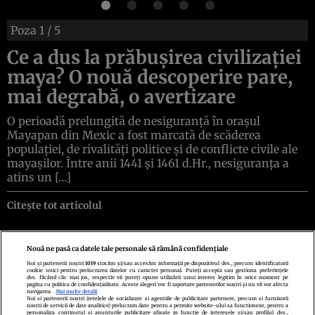
Poza
1
/ 5
Ce a dus la prăbușirea civilizației
maya? O nouă descoperire pare,
mai degrabă, o avertizare
O perioadă prelungită de nesiguranță în orașul
Mayapan din Mexic a fost marcată de scăderea
populației, de rivalități politice și de conflicte civile ale
mayașilor. Între anii 1441 și 1461 d.Hr., nesiguranța a
atins un […]
Citește tot articolul
Nouă ne pasă ca datele tale personale să rămână confidențiale
Noi și partenerii noștri
1019
stocăm și/sau accesăm informații pe dispozitivul dvs., precum identificatorii
cookie unici pentru prelucrarea datelor cu caracter personal. Puteți accepta sau gestiona preferințele
Politica de confidenţialitate
Politica de cookies
Termeni şi condiţii
dvs. făcând clic mai jos, respectiv vă puteți opune utilizării unui interes legitim în orice moment pe
Echipa redacțională
Contact
Setări Cookies
pagina cu politica de confidențialitate. Aceste alegeri vor fi raportate partenerilor noștri și nu vă vor afecta
navigarea.
Mai multe detalii
Noi si partenerii nostri (retelele de socializare si agentiile de publicitate partenere, precum si furnizorii
nostri de servicii de date analitice) prelucram date pentru a permite website-ului sa functioneze, pentru a
personaliza continutul si anunturile publicitare afisate in functie de interesele si/sau profilul dvs.,