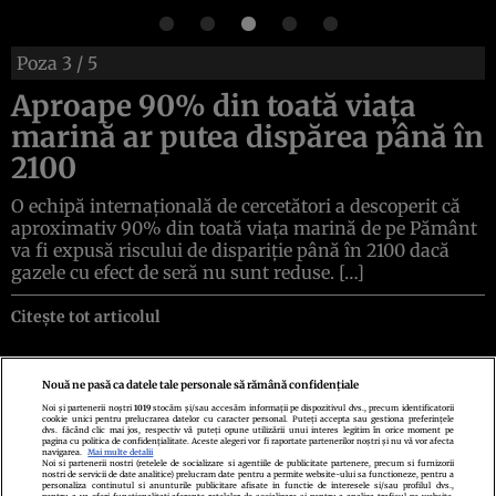
Poza
3
/ 5
Aproape 90% din toată viața
marină ar putea dispărea până în
2100
O echipă internațională de cercetători a descoperit că
aproximativ 90% din toată viața marină de pe Pământ
va fi expusă riscului de dispariție până în 2100 dacă
gazele cu efect de seră nu sunt reduse. […]
Citește tot articolul
Nouă ne pasă ca datele tale personale să rămână confidențiale
Noi și partenerii noștri
1019
stocăm și/sau accesăm informații pe dispozitivul dvs., precum identificatorii
cookie unici pentru prelucrarea datelor cu caracter personal. Puteți accepta sau gestiona preferințele
Politica de confidenţialitate
Politica de cookies
Termeni şi condiţii
dvs. făcând clic mai jos, respectiv vă puteți opune utilizării unui interes legitim în orice moment pe
Echipa redacțională
Contact
Setări Cookies
pagina cu politica de confidențialitate. Aceste alegeri vor fi raportate partenerilor noștri și nu vă vor afecta
navigarea.
Mai multe detalii
Noi si partenerii nostri (retelele de socializare si agentiile de publicitate partenere, precum si furnizorii
nostri de servicii de date analitice) prelucram date pentru a permite website-ului sa functioneze, pentru a
personaliza continutul si anunturile publicitare afisate in functie de interesele si/sau profilul dvs.,