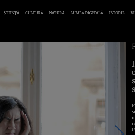
ȘTIINȚĂ
CULTURĂ
NATURĂ
LUMEA DIGITALĂ
ISTORIE
V
P
s
u
r
P