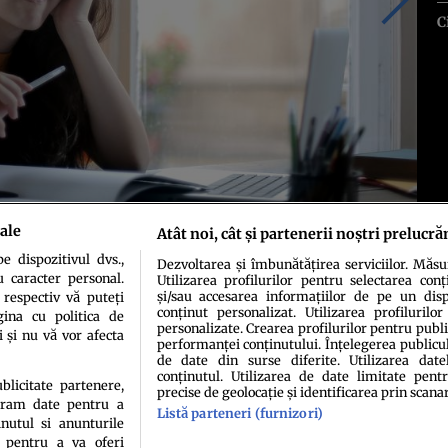
C
ale
Atât noi, cât și partenerii noștri prelucră
 dispozitivul dvs.,
Dezvoltarea și îmbunătățirea serviciilor. Măs
u caracter personal.
Utilizarea profilurilor pentru selectarea conț
și/sau accesarea informațiilor de pe un dispo
 respectiv vă puteți
conținut personalizat. Utilizarea profilurilor
ina cu politica de
personalizate. Crearea profilurilor pentru publ
i și nu vă vor afecta
performanței conținutului. Înțelegerea publiculu
de date din surse diferite. Utilizarea date
conținutul. Utilizarea de date limitate pentr
ublicitate partenere,
precise de geolocație și identificarea prin scana
ucram date pentru a
Listă parteneri (furnizori)
idenţialitate
Politica de cookies
Termeni şi condiţii
Echipa redacțională
Conta
nutul si anunturile
., pentru a va oferi