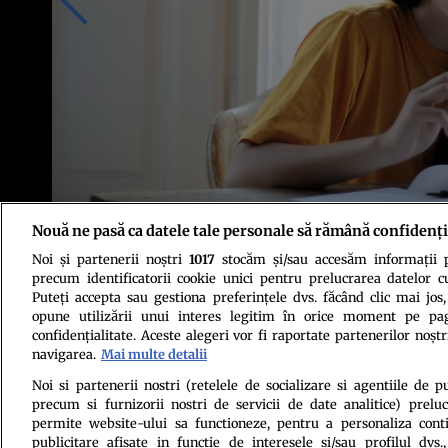
Nouă ne pasă ca datele tale personale să rămână confidenți
Noi și partenerii noștri
1017
stocăm și/sau accesăm informații pe
Foto: Pexels
precum identificatorii cookie unici pentru prelucrarea datelor c
Puteți accepta sau gestiona preferințele dvs. făcând clic mai jos,
opune utilizării unui interes legitim în orice moment pe pag
confidențialitate. Aceste alegeri vor fi raportate partenerilor noștr
navigarea.
Mai multe detalii
Noi si partenerii nostri (retelele de socializare si agentiile de p
precum si furnizorii nostri de servicii de date analitice) prel
Politica de conf
permite website-ului sa functioneze, pentru a personaliza conti
publicitare afisate in functie de interesele si/sau profilul dvs