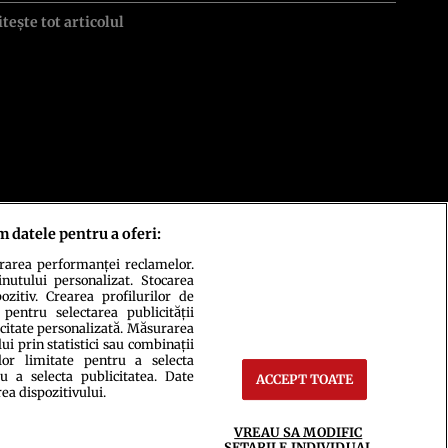
itește tot articolul
m datele pentru a oferi:
urarea performanței reclamelor.
inutului personalizat. Stocarea
zitiv. Crearea profilurilor de
 pentru selectarea publicității
icitate personalizată. Măsurarea
i prin statistici sau combinații
lor limitate pentru a selecta
u a selecta publicitatea. Date
ACCEPT TOATE
rea dispozitivului.
ct
Setări Cookies
VREAU SA MODIFIC
SETARILE INDIVIDUAL