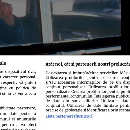
ale
Atât noi, cât și partenerii noștri prelucră
 dispozitivul dvs.,
Dezvoltarea și îmbunătățirea serviciilor. Măs
Sursa foto: Profimedia
u caracter personal.
Utilizarea profilurilor pentru selectarea conț
și/sau accesarea informațiilor de pe un dispo
 respectiv vă puteți
conținut personalizat. Utilizarea profilurilor
ina cu politica de
personalizate. Crearea profilurilor pentru publ
i și nu vă vor afecta
performanței conținutului. Înțelegerea publiculu
de date din surse diferite. Utilizarea date
conținutul. Utilizarea de date limitate pentr
ublicitate partenere,
precise de geolocație și identificarea prin scana
ucram date pentru a
Listă parteneri (furnizori)
idenţialitate
Politica de cookies
Termeni şi condiţii
Echipa redacțională
Conta
nutul si anunturile
., pentru a va oferi