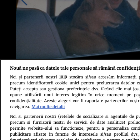
Nouă ne pasă ca datele tale personale să rămână confidenți
Noi și partenerii noștri
1019
stocăm și/sau accesăm informații pe
Regina Elisabeta a II-a și unul dintre câinii săi corgi, octombrie 1986. 
precum identificatorii cookie unici pentru prelucrarea datelor c
Puteți accepta sau gestiona preferințele dvs. făcând clic mai jos,
opune utilizării unui interes legitim în orice moment pe pag
confidențialitate. Aceste alegeri vor fi raportate partenerilor noștr
navigarea.
Mai multe detalii
Noi si partenerii nostri (retelele de socializare si agentiile de p
precum si furnizorii nostri de servicii de date analitice) prel
Politica de conf
permite website-ului sa functioneze, pentru a personaliza conti
publicitare afisate in functie de interesele si/sau profilul dvs