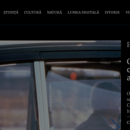
ȘTIINȚĂ
CULTURĂ
NATURĂ
LUMEA DIGITALĂ
ISTORIE
V
O
s
C
i
C