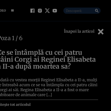
IDEO
Înapoi la articol
Poza
1
/ 6
Ce se întâmplă cu cei patru
câini Corgi ai Reginei Elisabeta
a II-a după moartea sa?
dată cu vestea morții Reginei Elisabeta a II-a, mulți
e întreabă acum ce se va întâmpla cu cei patru câini
orgi ai săi. Regina Elisabeta a II-a a fost o mare
ubitoare de animale care […]
itește tot articolul