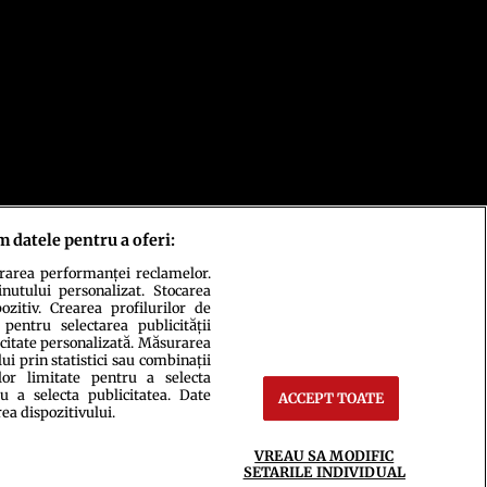
m datele pentru a oferi:
urarea performanței reclamelor.
inutului personalizat. Stocarea
zitiv. Crearea profilurilor de
 pentru selectarea publicității
icitate personalizată. Măsurarea
i prin statistici sau combinații
lor limitate pentru a selecta
u a selecta publicitatea. Date
ACCEPT TOATE
rea dispozitivului.
ct
Setări Cookies
VREAU SA MODIFIC
SETARILE INDIVIDUAL