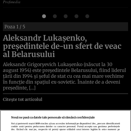
Profimedia
Poza
1
/ 5
Aleksandr Lukașenko,
președintele de-un sfert de veac
al Belarusului
Aleksandr Grigoryevich Lukașenko (născut la 30
august 1954) este președintele Belarusului, fiind liderul
țării din 1994 și șeful de stat cu cea mai mare vechime
în funcție din spațiul ex-sovietic. Înainte de a deveni
președinte, […]
Citește tot articolul
Nouă ne pasă ca datele tale personale să rămână confidențiale
Noi și partenerii noștri
1019
stocăm și/sau accesăm informații pe dispozitivul dvs., precum identificatorii
cookie unici pentru prelucrarea datelor cu caracter personal. Puteți accepta sau gestiona preferințele
Politica de confidenţialitate
Politica de cookies
Termeni şi condiţii
dvs. făcând clic mai jos, respectiv vă puteți opune utilizării unui interes legitim în orice moment pe