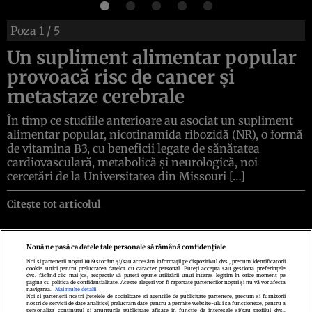
Poza
1
/ 5
Un supliment alimentar popular
provoacă risc de cancer și
metastaze cerebrale
În timp ce studiile anterioare au asociat un supliment
alimentar popular, nicotinamida ribozidă (NR), o formă
de vitamina B3, cu beneficii legate de sănătatea
cardiovasculară, metabolică și neurologică, noi
cercetări de la Universitatea din Missouri […]
Citește tot articolul
Nouă ne pasă ca datele tale personale să rămână confidențiale
Noi și partenerii noștri
1019
stocăm și/sau accesăm informații pe dispozitivul dvs., precum identificatorii
cookie unici pentru prelucrarea datelor cu caracter personal. Puteți accepta sau gestiona preferințele
Politica de confidenţialitate
Politica de cookies
Termeni şi condiţii
dvs. făcând clic mai jos, respectiv vă puteți opune utilizării unui interes legitim în orice moment pe
Echipa redacțională
Contact
Setări Cookies
pagina cu politica de confidențialitate. Aceste alegeri vor fi raportate partenerilor noștri și nu vă vor afecta
navigarea.
Mai multe detalii
Noi si partenerii nostri (retelele de socializare si agentiile de publicitate partenere, precum si furnizorii
nostri de servicii de date analitice) prelucram date pentru a permite website-ului sa functioneze, pentru a
personaliza continutul si anunturile publicitare afisate in functie de interesele si/sau profilul dvs.,