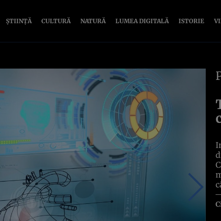
ȘTIINȚĂ
CULTURĂ
NATURĂ
LUMEA DIGITALĂ
ISTORIE
V
I
d
C
m
c
C