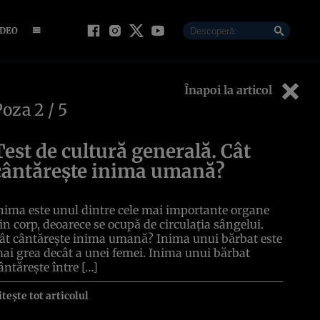
IDEO
Înapoi la articol
Poza
2
/ 5
Test de cultură generală. Cât
cântărește inima umană?
nima este unul dintre cele mai importante organe
in corp, deoarece se ocupă de circulația sângelui.
ât cântărește inima umană? Inima unui bărbat este
ai grea decât a unei femei. Inima unui bărbat
ântărește între […]
itește tot articolul