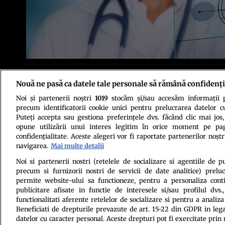
Foto: Profimedia
Nouă ne pasă ca datele tale personale să rămână confidenți
Noi și partenerii noștri
1019
stocăm și/sau accesăm informații pe
precum identificatorii cookie unici pentru prelucrarea datelor c
Puteți accepta sau gestiona preferințele dvs. făcând clic mai jos,
opune utilizării unui interes legitim în orice moment pe pag
confidențialitate. Aceste alegeri vor fi raportate partenerilor noștr
Politica de conf
navigarea.
Mai multe detalii
Noi si partenerii nostri (retelele de socializare si agentiile de p
precum si furnizorii nostri de servicii de date analitice) prel
permite website-ului sa functioneze, pentru a personaliza conti
publicitare afisate in functie de interesele si/sau profilul dvs
functionalitati aferente retelelor de socializare si pentru a analiza
Beneficiati de drepturile prevazute de art. 15-22 din GDPR in leg
datelor cu caracter personal. Aceste drepturi pot fi exercitate prin