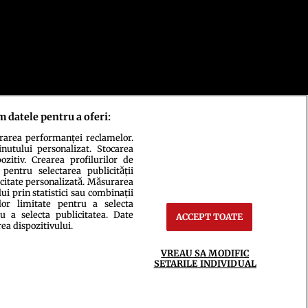
m datele pentru a oferi:
urarea performanței reclamelor.
inutului personalizat. Stocarea
zitiv. Crearea profilurilor de
 pentru selectarea publicității
icitate personalizată. Măsurarea
i prin statistici sau combinații
ct
Setări Cookies
lor limitate pentru a selecta
u a selecta publicitatea. Date
ACCEPT TOATE
rea dispozitivului.
VREAU SA MODIFIC
SETARILE INDIVIDUAL