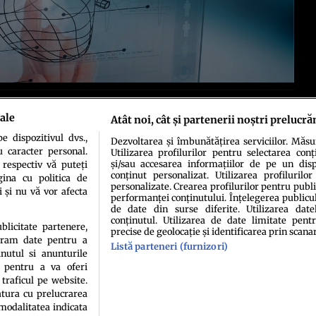
ale
Atât noi, cât și partenerii noștri prelucră
 dispozitivul dvs.,
Dezvoltarea și îmbunătățirea serviciilor. Măs
u caracter personal.
Utilizarea profilurilor pentru selectarea conț
și/sau accesarea informațiilor de pe un dispo
 respectiv vă puteți
conținut personalizat. Utilizarea profilurilor
ina cu politica de
personalizate. Crearea profilurilor pentru publ
i și nu vă vor afecta
performanței conținutului. Înțelegerea publiculu
idenţialitate
Politica de cookies
Termeni şi condiţii
Echipa redacțională
Conta
de date din surse diferite. Utilizarea date
conținutul. Utilizarea de date limitate pentr
ublicitate partenere,
precise de geolocație și identificarea prin scana
ucram date pentru a
Listă parteneri (furnizori)
nutul si anunturile
., pentru a va oferi
 traficul pe website.
atura cu prelucrarea
 modalitatea indicata