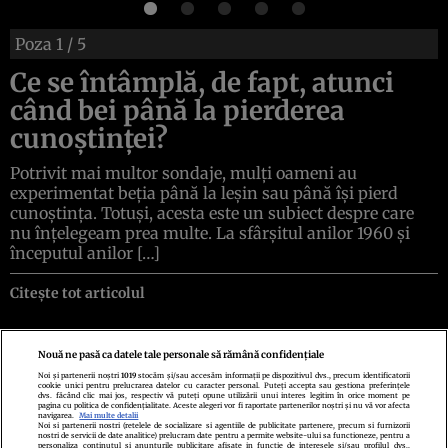
Poza
1
/ 5
Ce se întâmplă, de fapt, atunci
când bei până la pierderea
cunoștinței?
Potrivit mai multor sondaje, mulți oameni au
experimentat beția până la leșin sau până își pierd
cunoștința. Totuși, acesta este un subiect despre care
nu înțelegeam prea multe. La sfârșitul anilor 1960 și
începutul anilor […]
Citește tot articolul
Nouă ne pasă ca datele tale personale să rămână confidențiale
Noi și partenerii noștri
1019
stocăm și/sau accesăm informații pe dispozitivul dvs., precum identificatorii
cookie unici pentru prelucrarea datelor cu caracter personal. Puteți accepta sau gestiona preferințele
Politica de confidenţialitate
Politica de cookies
Termeni şi condiţii
dvs. făcând clic mai jos, respectiv vă puteți opune utilizării unui interes legitim în orice moment pe
Echipa redacțională
Contact
Setări Cookies
pagina cu politica de confidențialitate. Aceste alegeri vor fi raportate partenerilor noștri și nu vă vor afecta
navigarea.
Mai multe detalii
Noi si partenerii nostri (retelele de socializare si agentiile de publicitate partenere, precum si furnizorii
nostri de servicii de date analitice) prelucram date pentru a permite website-ului sa functioneze, pentru a
personaliza continutul si anunturile publicitare afisate in functie de interesele si/sau profilul dvs.,