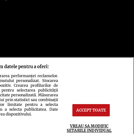
ăm datele pentru a oferi:
urarea performanței reclamelor.
inutului personalizat. Stocarea
zitiv. Crearea profilurilor de
 pentru selectarea publicității
icitate personalizată. Măsurarea
i prin statistici sau combinații
lor limitate pentru a selecta
u a selecta publicitatea. Date
ACCEPT TOATE
rea dispozitivului.
act
Setări Cookies
VREAU SA MODIFIC
SETARILE INDIVIDUAL