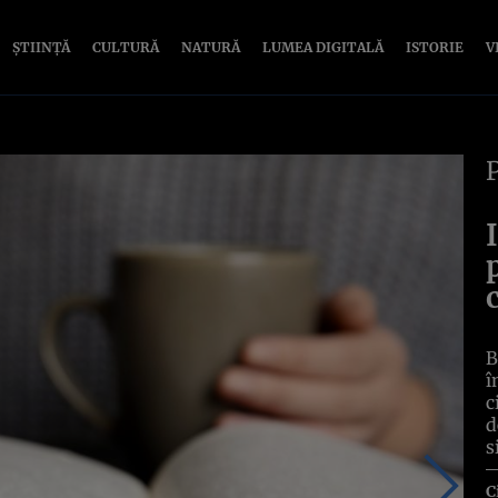
ȘTIINȚĂ
CULTURĂ
NATURĂ
LUMEA DIGITALĂ
ISTORIE
V
B
î
c
d
s
C