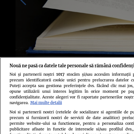
Nouă ne pasă ca datele tale personale să rămână confidenț
Noi și partenerii noștri
1017
stocăm și/sau accesăm informații pe
Sursa foto: Shutterstock
precum identificatorii cookie unici pentru prelucrarea datelor c
Puteți accepta sau gestiona preferințele dvs. făcând clic mai jos,
opune utilizării unui interes legitim în orice moment pe pag
confidențialitate. Aceste alegeri vor fi raportate partenerilor noștr
navigarea.
Mai multe detalii
Noi si partenerii nostri (retelele de socializare si agentiile de p
precum si furnizorii nostri de servicii de date analitice) prel
Politica de confi
permite website-ului sa functioneze, pentru a personaliza conti
publicitare afisate in functie de interesele si/sau profilul dvs