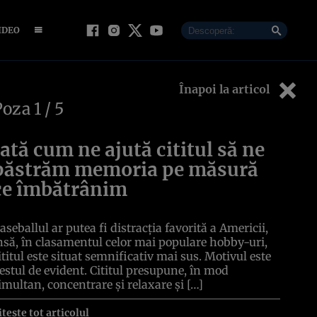
IDEO
Înapoi la articol
Poza
1
/ 5
Iată cum ne ajută cititul să ne
păstrăm memoria pe măsură
ce îmbătrânim
aseballul ar putea fi distracția favorită a Americii,
nsă, în clasamentul celor mai populare hobby-uri,
ititul este situat semnificativ mai sus. Motivul este
estul de evident. Cititul presupune, în mod
imultan, concentrare și relaxare și […]
itește tot articolul