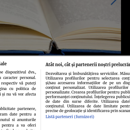
iale
Atât noi, cât și partenerii noștri prelucr
 dispozitivul dvs.,
Dezvoltarea și îmbunătățirea serviciilor. Măs
u caracter personal.
Utilizarea profilurilor pentru selectarea conț
și/sau accesarea informațiilor de pe un dispo
 respectiv vă puteți
conținut personalizat. Utilizarea profilurilor
ina cu politica de
personalizate. Crearea profilurilor pentru publ
i și nu vă vor afecta
performanței conținutului. Înțelegerea publiculu
de date din surse diferite. Utilizarea date
conținutul. Utilizarea de date limitate pentr
ublicitate partenere,
precise de geolocație și identificarea prin scana
ucram date pentru a
denţialitate
Politica de cookies
Termeni şi condiţii
Echipa redacțională
Cont
Listă parteneri (furnizori)
nutul si anunturile
., pentru a va oferi