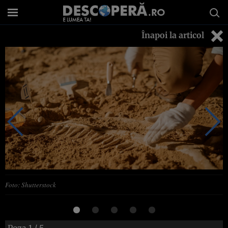
Înapoi la articol
Foto: Shutterstock
Poza
1
/ 5