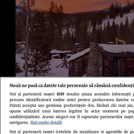
Nouă ne pasă ca datele tale personale să rămână confidenți
Noi și partenerii noștri
1019
stocăm și/sau accesăm informații pe
Foto: @Danielle Kelleher/Unsplash
precum identificatorii cookie unici pentru prelucrarea datelor c
Puteți accepta sau gestiona preferințele dvs. făcând clic mai jos,
opune utilizării unui interes legitim în orice moment pe pag
confidențialitate. Aceste alegeri vor fi raportate partenerilor noștr
navigarea.
Mai multe detalii
Noi si partenerii nostri (retelele de socializare si agentiile de p