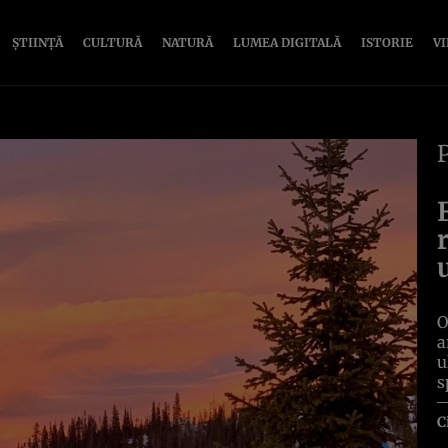
ȘTIINȚĂ
CULTURĂ
NATURĂ
LUMEA DIGITALĂ
ISTORIE
V
O
a
u
s
C