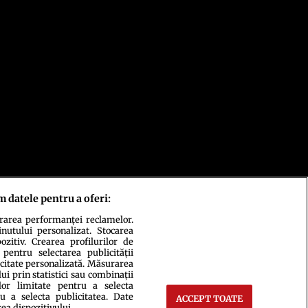
m datele pentru a oferi:
urarea performanței reclamelor.
inutului personalizat. Stocarea
zitiv. Crearea profilurilor de
 pentru selectarea publicității
icitate personalizată. Măsurarea
i prin statistici sau combinații
lor limitate pentru a selecta
u a selecta publicitatea. Date
ACCEPT TOATE
rea dispozitivului.