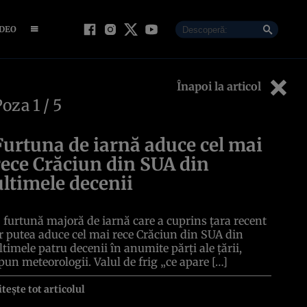
IDEO
Înapoi la articol
Poza
1
/ 5
Furtuna de iarnă aduce cel mai
rece Crăciun din SUA din
ultimele decenii
 furtună majoră de iarnă care a cuprins țara recent
r putea aduce cel mai rece Crăciun din SUA din
ltimele patru decenii în anumite părți ale țării,
pun meteorologii. Valul de frig „ce apare […]
itește tot articolul