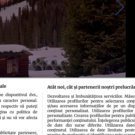
ale
Atât noi, cât și partenerii noștri prelucră
 dispozitivul dvs.,
Dezvoltarea și îmbunătățirea serviciilor. Măs
u caracter personal.
Utilizarea profilurilor pentru selectarea conț
și/sau accesarea informațiilor de pe un dispo
 respectiv vă puteți
conținut personalizat. Utilizarea profilurilor
ina cu politica de
personalizate. Crearea profilurilor pentru publ
i și nu vă vor afecta
performanței conținutului. Înțelegerea publiculu
de date din surse diferite. Utilizarea date
conținutul. Utilizarea de date limitate pentr
ublicitate partenere,
precise de geolocație și identificarea prin scana