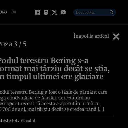
IDEO
Înapoi la articol
Poza
3
/ 5
Podul terestru Bering s-a
format mai târziu decât se știa,
în timpul ultimei ere glaciare
odul terestru Bering a fost o fâșie de pământ care
ega cândva Asia de Alaska. Cercetătorii au
escoperit recent că acesta a apărut în urmă cu
5.700 de ani, mai târziu decât se credea până […]
itește tot articolul