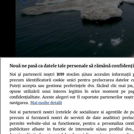
Nouă ne pasă ca datele tale personale să rămână confidenți
Noi și partenerii noștri
1019
stocăm și/sau accesăm informații pe
Sursa foto: Shutterstock
precum identificatorii cookie unici pentru prelucrarea datelor c
Puteți accepta sau gestiona preferințele dvs. făcând clic mai jos,
opune utilizării unui interes legitim în orice moment pe pag
confidențialitate. Aceste alegeri vor fi raportate partenerilor noștr
navigarea.
Mai multe detalii
Noi si partenerii nostri (retelele de socializare si agentiile de p
precum si furnizorii nostri de servicii de date analitice) prel
Politica de conf
permite website-ului sa functioneze, pentru a personaliza conti
publicitare afisate in functie de interesele si/sau profilul dvs