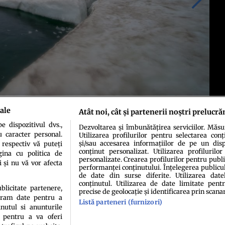
ale
Atât noi, cât și partenerii noștri prelucră
 dispozitivul dvs.,
Dezvoltarea și îmbunătățirea serviciilor. Măs
u caracter personal.
Utilizarea profilurilor pentru selectarea conț
și/sau accesarea informațiilor de pe un dispo
 respectiv vă puteți
conținut personalizat. Utilizarea profilurilor
ina cu politica de
personalizate. Crearea profilurilor pentru publ
i și nu vă vor afecta
performanței conținutului. Înțelegerea publiculu
de date din surse diferite. Utilizarea date
conținutul. Utilizarea de date limitate pentr
ublicitate partenere,
precise de geolocație și identificarea prin scana
ucram date pentru a
idenţialitate
Politica de cookies
Termeni şi condiţii
Echipa redacțională
Conta
Listă parteneri (furnizori)
nutul si anunturile
., pentru a va oferi