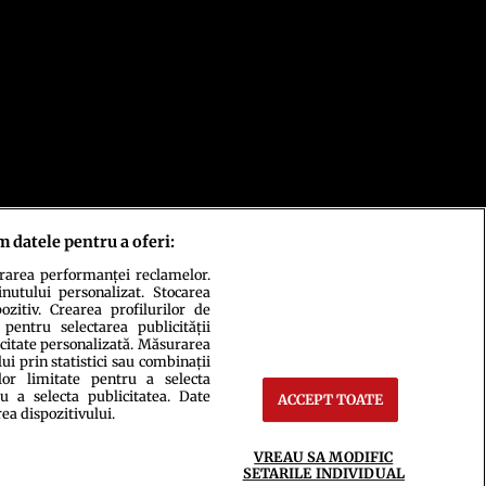
m datele pentru a oferi:
urarea performanței reclamelor.
inutului personalizat. Stocarea
zitiv. Crearea profilurilor de
 pentru selectarea publicității
icitate personalizată. Măsurarea
i prin statistici sau combinații
lor limitate pentru a selecta
u a selecta publicitatea. Date
ACCEPT TOATE
rea dispozitivului.
ct
Setări Cookies
VREAU SA MODIFIC
SETARILE INDIVIDUAL