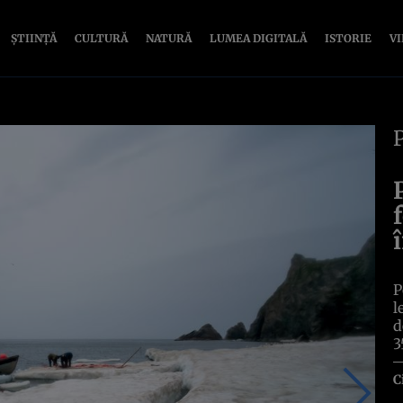
ȘTIINȚĂ
CULTURĂ
NATURĂ
LUMEA DIGITALĂ
ISTORIE
V
P
l
d
3
C