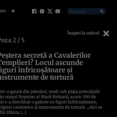
IDEO
Înapoi la articol
Poza
2
/ 5
Peștera secretă a Cavalerilor
Templieri? Locul ascunde
figuri înfricoșătoare și
instrumente de tortură
ntr-o gaură din pământ, mult sub piața principală
in orașul Royston al Marii Britanii, acum 300 de
ni s-a dezvăluit o galerie cu figuri înfricoșătoare,
hipuri catatonice și instrumente de tortură. „Aici se
flă Sfânta […]