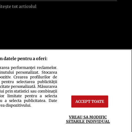
itește tot articolul
m datele pentru a oferi:
urarea performanței reclamelor.
inutului personalizat. Stocarea
zitiv. Crearea profilurilor de
 pentru selectarea publicității
icitate personalizată. Măsurarea
i prin statistici sau combinații
lor limitate pentru a selecta
u a selecta publicitatea. Date
ACCEPT TOATE
ct
Setări Cookies
rea dispozitivului.
VREAU SA MODIFIC
SETARILE INDIVIDUAL