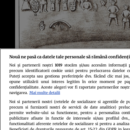
Nouă ne pasă ca datele tale personale să rămână confidenți
Desen al inscripțiilor din Peștera Royston. Sursa foto: Profimedia
Noi și partenerii noștri
1019
stocăm și/sau accesăm informații pe
precum identificatorii cookie unici pentru prelucrarea datelor c
Puteți accepta sau gestiona preferințele dvs. făcând clic mai jos,
opune utilizării unui interes legitim în orice moment pe pag
confidențialitate. Aceste alegeri vor fi raportate partenerilor noștr
navigarea.
Mai multe detalii
Politica de conf
Noi si partenerii nostri (retelele de socializare si agentiile de p
precum si furnizorii nostri de servicii de date analitice) prel
permite website-ului sa functioneze, pentru a personaliza conti
publicitare afisate in functie de interesele si/sau profilul dvs
functionalitati aferente retelelor de socializare si pentru a analiza
Beneficiati de drepturile prevazute de art. 15-22 din GDPR in leg