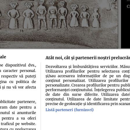
C
ale
Atât noi, cât și partenerii noștri prelucră
 dispozitivul dvs.,
Dezvoltarea și îmbunătățirea serviciilor. Măs
u caracter personal.
Utilizarea profilurilor pentru selectarea conț
și/sau accesarea informațiilor de pe un dispo
 respectiv vă puteți
conținut personalizat. Utilizarea profilurilor
ina cu politica de
personalizate. Crearea profilurilor pentru publ
i și nu vă vor afecta
performanței conținutului. Înțelegerea publiculu
de date din surse diferite. Utilizarea date
conținutul. Utilizarea de date limitate pentr
idenţialitate
Politica de cookies
Termeni şi condiţii
Echipa redacțională
Conta
ublicitate partenere,
precise de geolocație și identificarea prin scana
ucram date pentru a
Listă parteneri (furnizori)
nutul si anunturile
., pentru a va oferi
 traficul pe website.
atura cu prelucrarea