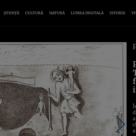
ȘTIINȚĂ
CULTURĂ
NATURĂ
LUMEA DIGITALĂ
ISTORIE
V
Î
d
a
c
a