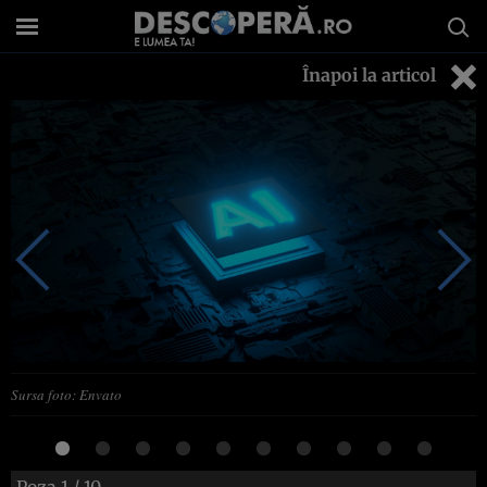
Înapoi la articol
Sursa foto: Envato
Poza
1
/ 10