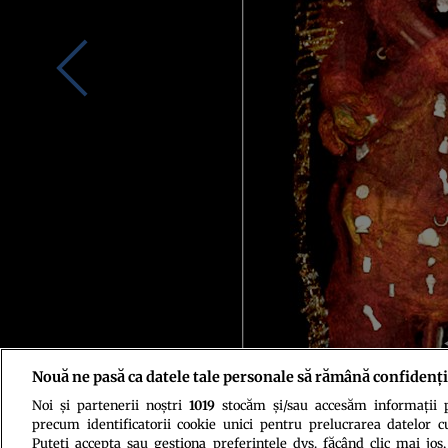
Nouă ne pasă ca datele tale personale să rămână confidenți
Noi și partenerii noștri
1019
stocăm și/sau accesăm informații pe
Sursa foto: Saleem SN, Seddik SA and el-Halwagy M (2023)/Frontiers in
precum identificatorii cookie unici pentru prelucrarea datelor c
Puteți accepta sau gestiona preferințele dvs. făcând clic mai jos,