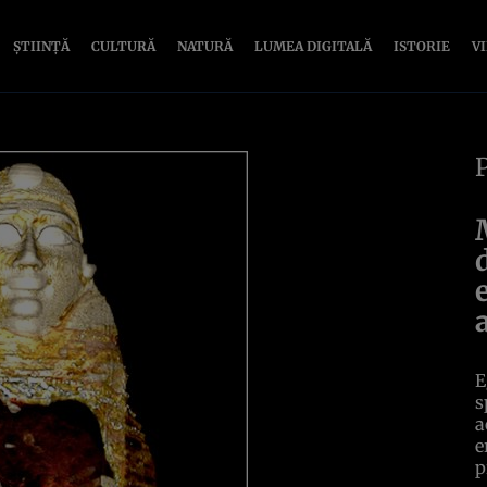
ȘTIINȚĂ
CULTURĂ
NATURĂ
LUMEA DIGITALĂ
ISTORIE
V
E
s
a
e
p