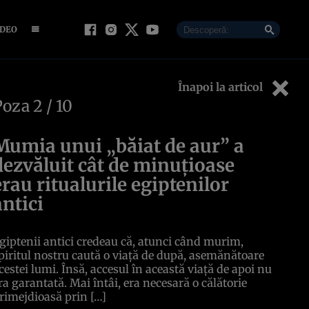
IDEO
Înapoi la articol
Poza
2
/ 10
Mumia unui „băiat de aur” a
dezvăluit cât de minuțioase
erau ritualurile egiptenilor
antici
giptenii antici credeau că, atunci când murim,
piritul nostru caută o viață de după, asemănătoare
cestei lumi. Însă, accesul în această viață de apoi nu
ra garantată. Mai întâi, era necesară o călătorie
rimejdioasă prin […]