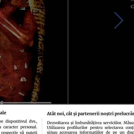
C
ale
Atât noi, cât și partenerii noștri prelucră
 dispozitivul dvs.,
Dezvoltarea și îmbunătățirea serviciilor. Măs
 Medicine
u caracter personal.
Utilizarea profilurilor pentru selectarea conț
și/sau accesarea informațiilor de pe un dispo
 respectiv vă puteți