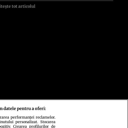
itește tot articolul
m datele pentru a oferi:
urarea performanței reclamelor.
inutului personalizat. Stocarea
zitiv. Crearea profilurilor de