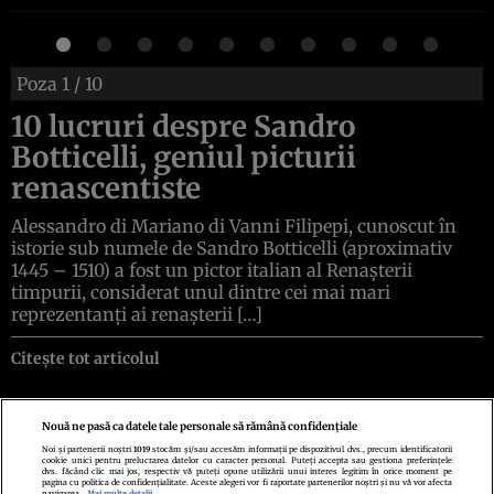
Poza
1
/ 10
10 lucruri despre Sandro
Botticelli, geniul picturii
renascentiste
Alessandro di Mariano di Vanni Filipepi, cunoscut în
istorie sub numele de Sandro Botticelli (aproximativ
1445 – 1510) a fost un pictor italian al Renașterii
timpurii, considerat unul dintre cei mai mari
reprezentanți ai renașterii […]
Citește tot articolul
Nouă ne pasă ca datele tale personale să rămână confidențiale
Noi și partenerii noștri
1019
stocăm și/sau accesăm informații pe dispozitivul dvs., precum identificatorii
cookie unici pentru prelucrarea datelor cu caracter personal. Puteți accepta sau gestiona preferințele
Politica de confidenţialitate
Politica de cookies
Termeni şi condiţii
dvs. făcând clic mai jos, respectiv vă puteți opune utilizării unui interes legitim în orice moment pe
Echipa redacțională
Contact
Setări Cookies
pagina cu politica de confidențialitate. Aceste alegeri vor fi raportate partenerilor noștri și nu vă vor afecta
navigarea.
Mai multe detalii